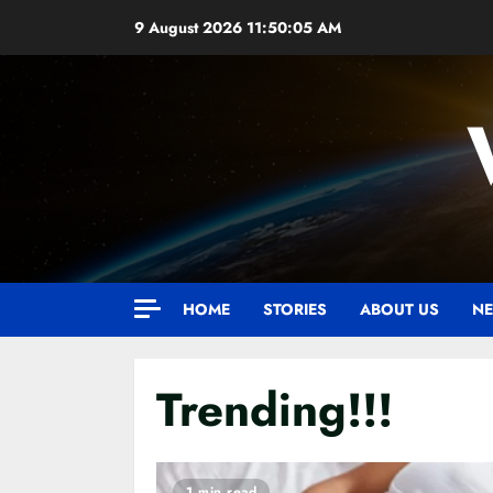
Skip
9 August 2026
11:50:05 AM
to
content
HOME
STORIES
ABOUT US
NE
Trending!!!
1 min read