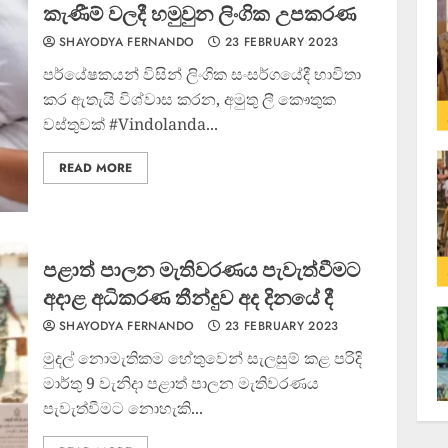
කැණීම් වලදී හමුවුන ලිංගික උපකරණ
SHAYODYA FERNANDO
23 FEBRUARY 2023
පර්යේෂකයන් විසින් ලිංගික සංසර්ගයේදී භාවිතා
කර ඇතැයි විශ්වාස කරන, අමුතු ලී කෞතුක
වස්තුවක් #Vindolanda...
READ MORE
පළාත් පාලන මැතිවරණය පැවැත්වීමට
අදාළ අධිකරණ තීන්දුව අද දිනයේ දී
SHAYODYA FERNANDO
23 FEBRUARY 2023
මුදල් නොමැතිකම හේතුවෙන් සැලසුම් කළ පරිදි
මාර්තු 9 වැනිදා පළාත් පාලන මැතිවරණය
පැවැත්වීමට නොහැකි...