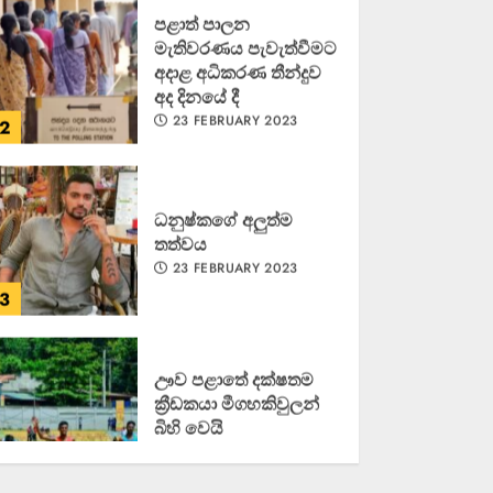
පළාත් පාලන
මැතිවරණය පැවැත්වීමට
අදාළ අධිකරණ තීන්දුව
අද දිනයේ දී
23 FEBRUARY 2023
2
ධනුෂ්කගේ අලුත්ම
තත්වය
23 FEBRUARY 2023
3
ඌව පළාතේ දක්ෂතම
ක්‍රීඩකයා මීගහකිවුලන්
බිහි වෙයි
22 OCTOBER 2022
4