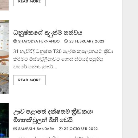
READ MORE
ධනුෂ්කගේ අලුත්ම තත්වය
SHAYODYA FERNANDO
23 FEBRUARY 2023
31 හැවිරිදි ධනුෂ්ක T20 ලෝක කුසලානයට ක්‍රීඩා
කිරීමට ඕස්ට්‍රේලියාවට ගොස් සිටියදී පසුගිය
වසරේ නොවැම්බර්...
READ MORE
ඌව පළාතේ දක්ෂතම ක්‍රීඩකයා
මීගහකිවුලන් බිහි වෙයි
SAMPATH BANDARA
22 OCTOBER 2022