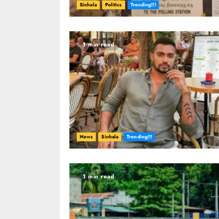
Sinhala
Politics
Trending!!!
1 min read
News
Sinhala
Trending!!!
1 min read