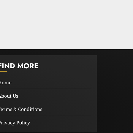
අද දිනයේ දී
23 FEBRUARY 2023
2
ධනුෂ්කගේ අලුත්ම
තත්වය
23 FEBRUARY 2023
3
FIND MORE
Home
About Us
Terms & Conditions
Privacy Policy