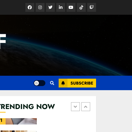
බිහි වෙයි
Facebook
Instagram
Twitter
Linkedin
Youtube
Tiktok
Google
22 OCTOBER 2022
News
4
F
SUBSCRIBE
කැණීම් වලදී හමුවුන
TRENDING NOW
ලිංගික උපකරණ
23 FEBRUARY 2023
1