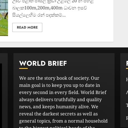
ඌව පළාත් පාසල් ක්‍රීඩා උළලේ 20 න් පහළ
බාලක100m,200m,400m ධාවන ඉසව්
සියල්ලෙහිම රන් පදක්කම්...
READ MORE
WORLD BRIEF
We are the story book of society. Our
main goal is to keep you up to date in
every second in every field. World Brief
always delivers truthfully and quality
news, and keeps humanity alive. We
reveal the darkest secrets as well as
general topics, from a normal household