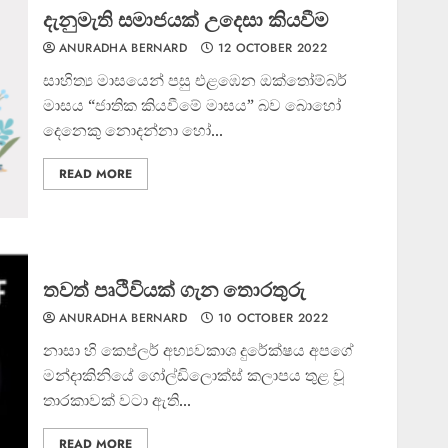
දැනුමැති සමාජයක් උදෙසා කියවීම
ANURADHA BERNARD
12 OCTOBER 2022
සාහිත්‍ය මාසයෙන් පසු එළඹෙන ඔක්තෝම්බර්
මාසය “ජාතික කියවීමේ මාසය” බව බොහෝ
දෙනෙකු නොදන්නා හෝ...
READ MORE
තවත් පෘථිවියක් ගැන තොරතුරු
ANURADHA BERNARD
10 OCTOBER 2022
නාසා හි කෙප්ලර් අභ්‍යවකාශ දුරේක්ෂය අපගේ
මන්දාකිනියේ ගෝල්ඩිලොක්ස් කලාපය තුළ වූ
තාරකාවක් වටා ඇති...
READ MORE