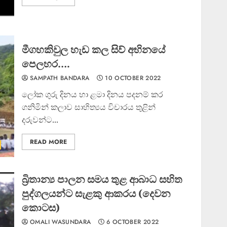
මීගහකිවුල හැඩ කල සිව් අභිනයේ
පෙලහර….
SAMPATH BANDARA
10 OCTOBER 2022
ලෝක ගුරු දිනය හා ළමා දිනය පදනම් කර
ගනිමින් කලාව සාහිත්‍යය විචාරය තුළින්
දරුවන්ට...
READ MORE
බ්‍රිතාන්‍ය පාලන සමය තුළ ආබාධ සහිත
පුද්ගලයන්ට සැළකු ආකරය (දෙවන
කොටස)
OMALI WASUNDARA
6 OCTOBER 2022