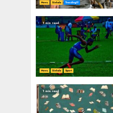
News
Sinhala
Trending!!!
1 min read
News
Sinhala
Sport
1 min read