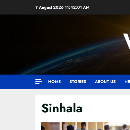
Skip
7 August 2026
11:42:02 AM
to
content
HOME
STORIES
ABOUT US
NE
Sinhala