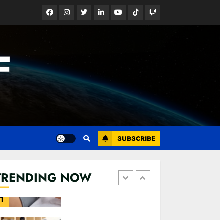
බිහි වෙයි
Facebook
Instagram
Twitter
Linkedin
Youtube
Tiktok
Google
22 OCTOBER 2022
News
4
F
SUBSCRIBE
කැණීම් වලදී හමුවුන
TRENDING NOW
ලිංගික උපකරණ
23 FEBRUARY 2023
1