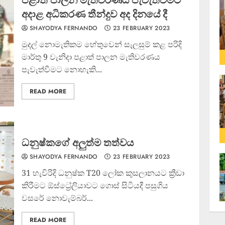
අදාළ අධිකරණ තීන්දුව අද දිනයේ දී
SHAYODYA FERNANDO
23 FEBRUARY 2023
මුදල් නොමැතිකම හේතුවෙන් සැලසුම් කළ පරිදි
මාර්තු 9 වැනිදා පළාත් පාලන මැතිවරණය
පැවැත්වීමට නොහැකි...
READ MORE
ධනුෂ්කගේ අලුත්ම තත්වය
SHAYODYA FERNANDO
23 FEBRUARY 2023
31 හැවිරිදි ධනුෂ්ක T20 ලෝක කුසලානයට ක්‍රීඩා
කිරීමට ඕස්ට්‍රේලියාවට ගොස් සිටියදී පසුගිය
වසරේ නොවැම්බර්...
READ MORE