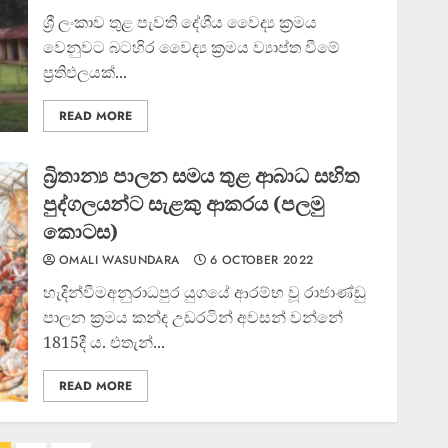
ශ්‍රී ලංකාව තුළ පැවති දේශීය වෛද්‍ය ක්‍රමය
වෙනුවට බටහිර වෛද්‍ය ක්‍රමය ව්‍යාප්ත වීමේ
ප්‍රතිඵලයක්...
READ MORE
බ්‍රිතාන්‍ය පාලන සමය තුළ ආබාධ සහිත
පුද්ගලයන්ට සැළකු ආකරය (පලමු
කොටස)
OMALI WASUNDARA
6 OCTOBER 2022
හැදින්වීමඅනුරාධපුර යුගයේ ආරම්භ වූ රාජාණ්ඩු
පාලන ක්‍රමය කන්ද උඩරටින් අවසන් වන්නේ
1815දී ය. එතැන්...
READ MORE