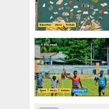
Education
News
Sinhala
1 min read
Sport
News
Sinhala
Trending!!!