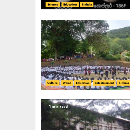
Science
Education
Sinhala
Culture
Drama
Education
Entertainment
Sinhala
1 min read