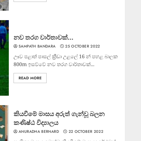
නව තරග වාර්තාවක්…
SAMPATH BANDARA
25 OCTOBER 2022
ඌව පළාත් පාසල් ක්‍රීඩා උළලේ 16 න් පහළ බාලක
800m ඉසව්වේ නව තරග වාර්තාවක්...
READ MORE
කියවීමේ මාසය අරුත් ගැන්වූ බලන
කණිෂ්ඨ විද්‍යාලය
ANURADHA BERNARD
22 OCTOBER 2022