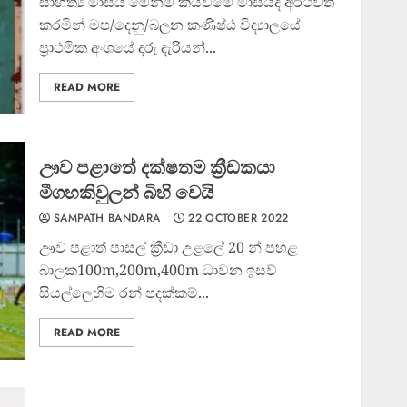
සාහිත්‍ය මාසය මෙන්ම කියවීමේ මාසයද අර්ථවත්
කරමින් මප/දෙනු/බලන කණිෂ්ඨ විද්‍යාලයේ
ප්‍රාථමික අංශයේ දරු දැරියන්...
READ MORE
ඌව පළාතේ දක්ෂතම ක්‍රීඩකයා
මීගහකිවුලන් බිහි වෙයි
SAMPATH BANDARA
22 OCTOBER 2022
ඌව පළාත් පාසල් ක්‍රීඩා උළලේ 20 න් පහළ
බාලක100m,200m,400m ධාවන ඉසව්
සියල්ලෙහිම රන් පදක්කම්...
READ MORE