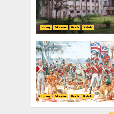
History
Education
Health
Sinhala
1 min read
History
Education
Health
Sinhala