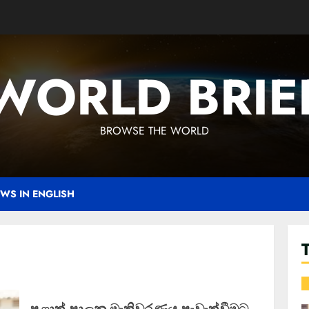
WORLD BRIE
BROWSE THE WORLD
WS IN ENGLISH
පළාත් පාලන මැතිවරණය පැවැත්වීමට