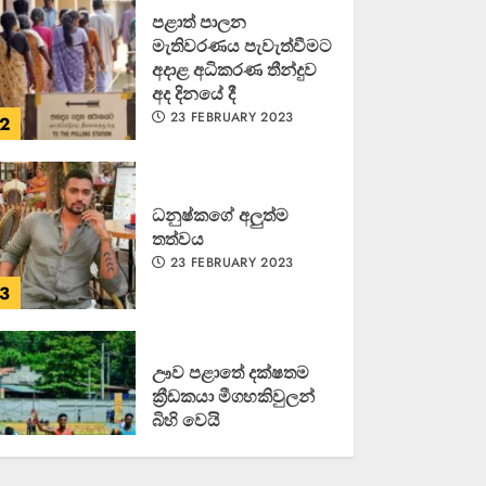
පළාත් පාලන
මැතිවරණය පැවැත්වීමට
අදාළ අධිකරණ තීන්දුව
අද දිනයේ දී
23 FEBRUARY 2023
2
ධනුෂ්කගේ අලුත්ම
තත්වය
23 FEBRUARY 2023
3
ඌව පළාතේ දක්ෂතම
ක්‍රීඩකයා මීගහකිවුලන්
බිහි වෙයි
22 OCTOBER 2022
4