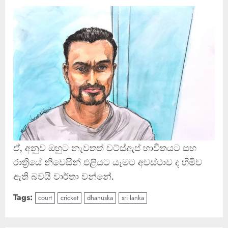
ඒ, අනුව ඔහුට නැවතත් වට්ස්ඇප් භාවිතයට සහ
රාත්‍රියේ නිවෙසින් එළියට යෑමට අවස්ථාව ද හිමිව
ඇති බවයි වාර්තා වන්නේ.
Tags:
court
cricket
dhanuska
sri lanka