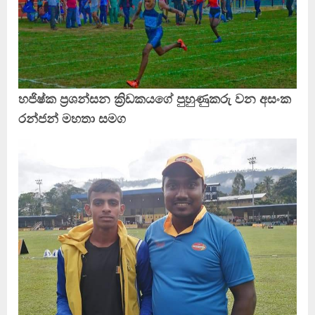
හජිෂ්ක ප්‍රශන්සන ක්‍රිඩකයගේ පුහුණුකරු වන අසංක
රන්ජන් මහතා සමග