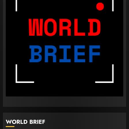
කැණීම් වලදී හමුවුන ලිංගික උපකරණ
23 FEBRUARY 2023
1
පළාත් පාලන මැතිවරණය පැවැත්වීමට
අදාළ අධිකරණ තීන්දුව අද දිනයේ දී
23 FEBRUARY 2023
2
ධනුෂ්කගේ අලුත්ම තත්වය
WORLD BRIEF
23 FEBRUARY 2023