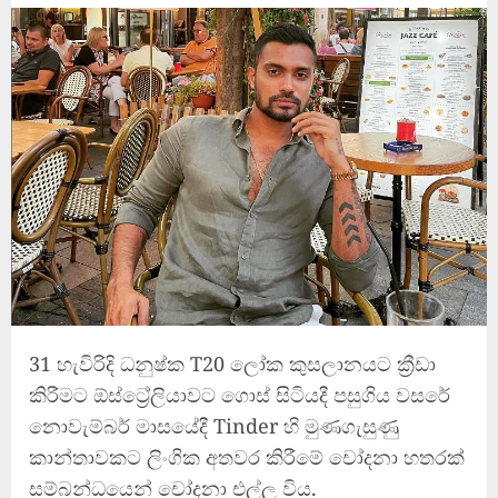
31 හැවිරිදි ධනුෂ්ක T20 ලෝක කුසලානයට ක්‍රීඩා
කිරීමට ඕස්ට්‍රේලියාවට ගොස් සිටියදී පසුගිය වසරේ
නොවැම්බර් මාසයේදී Tinder හි මුණගැසුණු
කාන්තාවකට ලිංගික අතවර කිරීමේ චෝදනා හතරක්
සම්බන්ධයෙන් චෝදනා එල්ල විය.