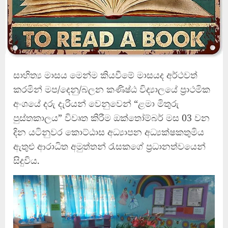
සාහිත්‍ය මාසය මෙන්ම කියවීමේ මාසයද අර්ථවත්
කරමින් මප/දෙනු/බලන කණිෂ්ඨ විද්‍යාලයේ ප්‍රාථමික
අංශයේ දරු දැරියන් වෙනුවෙන් “ළමා මිතුරු
පුස්තකාලය” විවෘත කිරීම ඔක්තෝම්බර් මස 03 වන
දින යටිනුවර කොට්ඨාස අධ්‍යාපන අධ්‍යක්ෂකතුමිය
ඇතුළු ආරාධිත අමුත්තන් රැසකගේ ප්‍රධානත්වයෙන්
සිදුවිය.