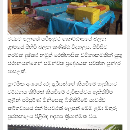
මධ්‍යම පලාතේ යටිනුවර කොට්ඨාසයේ බලන
ග්‍රාමයේ පිහිටි බලන කණිෂ්ඨ විද්‍යාලය, පිවිසීම
තරමක් දුෂ්කර නමුත් ඓතිහාසික වටිනාකමකින් යුතු
ස්ථානයන්ගෙන් සමන්විත ප්‍රදේශයක පවතින සුන්දර
පාසලකි.
ප්‍රාථමික අංශයේ දරු දැරියන්ගේ කියවීමේ හැකියාව
වර්ධනය කිරීමත් කියවීමේ රුචිකත්වය ඇතිකිරීම
තුළින් පරිපූර්ණ මිනිසෙකු බිහිකිරීමේ යාවජීව
කර්තව්‍යයේ එක් පියවරක් ලෙසත් මෙම ළමා මිතුරු
පුස්තකාලය පිළිබඳ අදහස ක්‍රියාත්මක විය.