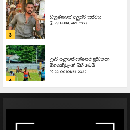
ධනුෂ්කගේ අලුත්ම තත්වය
23 FEBRUARY 2023
3
ඌව පළාතේ දක්ෂතම ක්‍රීඩකයා
මීගහකිවුලන් බිහි වෙයි
22 OCTOBER 2022
4