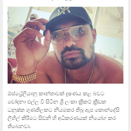
ඕස්ට්‍රේලියානු කාන්තාවක් දූෂණය කළ බවට
චෝදනා එල්ල වී සිටින ශ්‍රී ලංකා ක්‍රිකට් ක්‍රීඩක
ධනුෂ්ක ගුණතිලකට නියමකර තිබූ ඇප කොන්දේසි
ලිහිල් කිරීමට සිඩ්නි හි අධිකරණයක් නියෝග කර
තිබෙනවා.