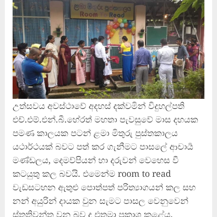
උත්සවය අවස්ථාවේ අදහස් දක්වමින් විදුහල්පති
එච්.එම්.එන්.බී.හේරත් මහතා පැවසුවේ මාස දහයක
පමණ කාලයක පටන් ළමා මිතුරු පුස්තකාලය
යථාර්ථයක් බවට පත් කර ගැනීමට පාසලේ ආචාර්‍ය
මණ්ඩලය, දෙමව්පියන් හා දරුවන් වෙහෙස වී
කටයුතු කල බවයි. එමෙන්ම room to read
වැඩසටහන ඇතුළු පොත්පත් පරිත්‍යාගයන් කල සහ
නන් අයුරින් දායක වුන සැමට පාසල වෙනුවෙන්
ස්තූතිවන්ත වන බව ද එතුමා ප්‍රකාශ කළේය.