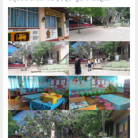
ධනුෂ්කගේ අලුත්ම තත්වය
23 FEBRUARY 2023
3
ඌව පළාතේ දක්ෂතම ක්‍රීඩකයා
මීගහකිවුලන් බිහි වෙයි
22 OCTOBER 2022
4