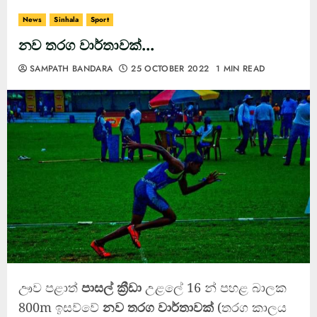
News
Sinhala
Sport
නව තරග වාර්තාවක්…
SAMPATH BANDARA
25 OCTOBER 2022
1 MIN READ
ඌව පළාත්
පාසල් ක්‍රීඩා
උළලේ 16 න් පහළ බාලක
800m ඉසව්වේ
නව තරග වාර්තාවක්
(තරග කාලය