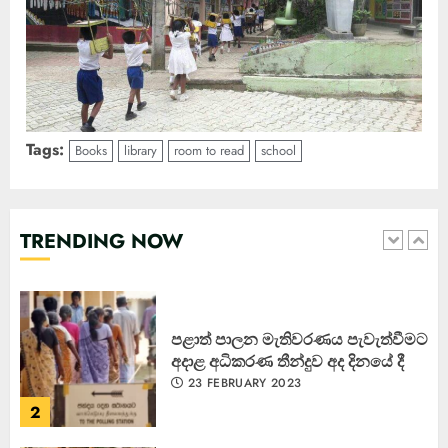
Tags:
Books
library
room to read
school
කැණීම් වලදී හමුවුන ලිංගික උපකරණ
23 FEBRUARY 2023
TRENDING NOW
1
පළාත් පාලන මැතිවරණය පැවැත්වීමට
අදාළ අධිකරණ තීන්දුව අද දිනයේ දී
23 FEBRUARY 2023
2