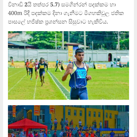
විනාඩි
2
යි තත්පර
5.7
) සමගින්රන් පදක්කම හා
400m රිදී පදක්කම දිනා ගැනීමට මීගහකිවුල ජතික
පාසලේ හජිෂ්ක ප්‍රශන්සන සිසුවාට හැකිවිය.