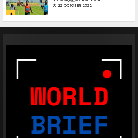
22 OCTOBER 2022
4
කැණීම් වලදී හමුවුන ලිංගික උපකරණ
23 FEBRUARY 2023
1