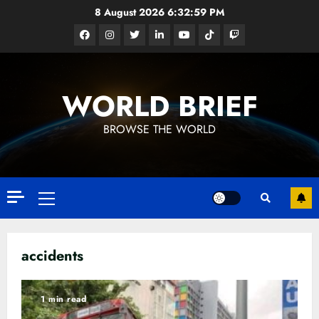
Skip
8 August 2026
6:32:59 PM
to
Facebook
Instagram
Twitter
Linkedin
Youtube
Tiktok
Google
content
News
WORLD BRIEF
BROWSE THE WORLD
Primary
Menu
accidents
ධනුෂ්කගේ අලුත්ම තත්වය
23 FEBRUARY 2023
1 min read
3