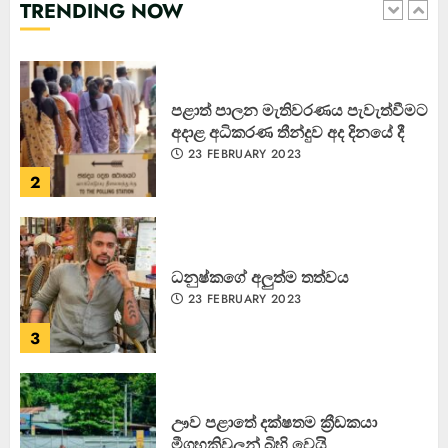
TRENDING NOW
1
පළාත් පාලන මැතිවරණය පැවැත්වීමට
අදාළ අධිකරණ තීන්දුව අද දිනයේ දී
23 FEBRUARY 2023
2
ධනුෂ්කගේ අලුත්ම තත්වය
23 FEBRUARY 2023
3
ඌව පළාතේ දක්ෂතම ක්‍රීඩකයා
මීගහකිවුලන් බිහි වෙයි