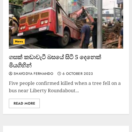
ඌව පළාතේ දක්ෂතම ක්‍රීඩකයා
මීගහකිවුලන් බිහි වෙයි
22 OCTOBER 2022
News
4
ගසක් කඩාවැටී බසයේ සිටි 5 දෙනෙක්
මියගිහින්
SHAYODYA FERNANDO
6 OCTOBER 2023
Five people confirmed killed when a tree fell on a
bus near Liberty Roundabout...
READ MORE
කැණීම් වලදී හමුවුන ලිංගික උපකරණ
23 FEBRUARY 2023