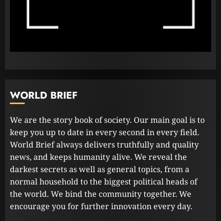
පළාත් පාලන මැතිවරණය පැවැත්වීමට
අදාළ අධිකරණ තීන්දුව අද දිනයේ දී
23 FEBRUARY 2023
2
ධනුෂ්කගේ අලුත්ම තත්වය
WORLD BRIEF
23 FEBRUARY 2023
3
We are the story book of society. Our main goal is to
keep you up to date in every second in every field.
World Brief always delivers truthfully and quality
news, and keeps humanity alive. We reveal the
darkest secrets as well as general topics, from a
normal household to the biggest political heads of
the world. We bind the community together. We
encourage you for further innovation every day.