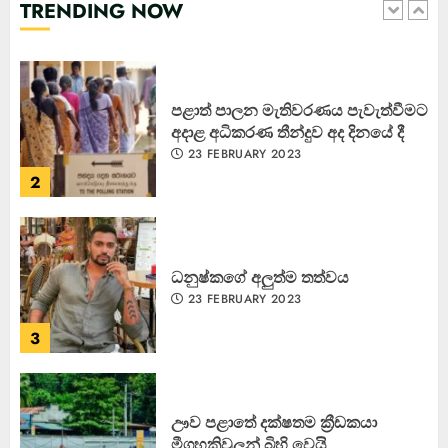
TRENDING NOW
1
පළාත් පාලන මැතිවරණය පැවැත්වීමට
අදාළ අධිකරණ තීන්දුව අද දිනයේ දී
23 FEBRUARY 2023
2
ධනුෂ්කගේ අලුත්ම තත්වය
23 FEBRUARY 2023
3
ඌව පළාතේ දක්ෂතම ක්‍රීඩකයා
මීගහකිවුලන් බිහි වෙයි