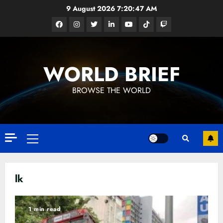
Skip
9 August 2026
7:20:47 AM
to
Facebook
Instagram
Twitter
Linkedin
Youtube
Tiktok
Google
content
News
WORLD BRIEF
BROWSE THE WORLD
Primary
Menu
lk
ධනුෂ්කගේ අලුත්ම තත්වය
23 FEBRUARY 2023
1 min read
3