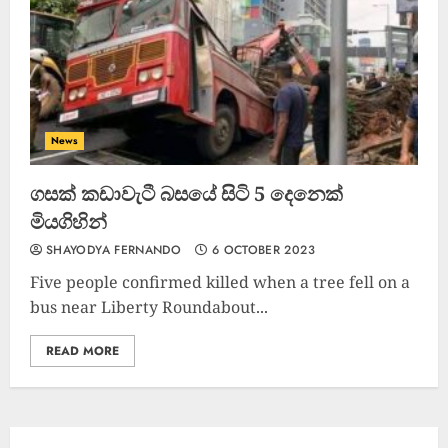
ඌව පළාතේ දක්ෂතම ක්‍රීඩකයා
මීගහකිවුලන් බිහි වෙයි
22 OCTOBER 2022
News
4
ගසක් කඩාවැටී බසයේ සිටි 5 දෙනෙක්
මියගිහින්
SHAYODYA FERNANDO
6 OCTOBER 2023
Five people confirmed killed when a tree fell on a
bus near Liberty Roundabout...
READ MORE
කැණීම් වලදී හමුවුන ලිංගික උපකරණ
23 FEBRUARY 2023