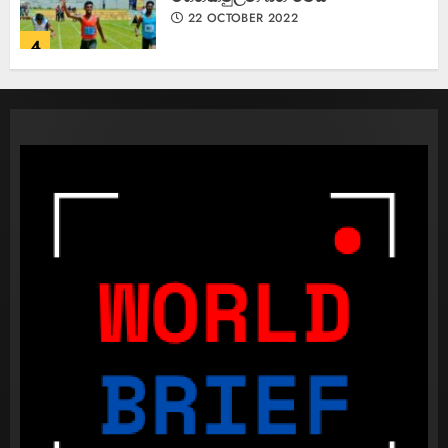
22 OCTOBER 2022
4
කැණීම් වලදී හමුවුන ලිංගික උපකරණ
23 FEBRUARY 2023
1