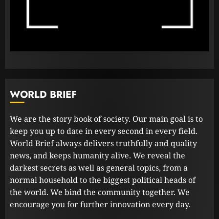
පළාත් පාලන මැතිවරණය පැවැත්වීමට
අදාළ අධිකරණ තීන්දුව අද දිනයේ දී
23 FEBRUARY 2023
2
ධනුෂ්කගේ අලුත්ම තත්වය
WORLD BRIEF
23 FEBRUARY 2023
3
We are the story book of society. Our main goal is to
keep you up to date in every second in every field.
World Brief always delivers truthfully and quality
news, and keeps humanity alive. We reveal the
darkest secrets as well as general topics, from a
normal household to the biggest political heads of
the world. We bind the community together. We
encourage you for further innovation every day.