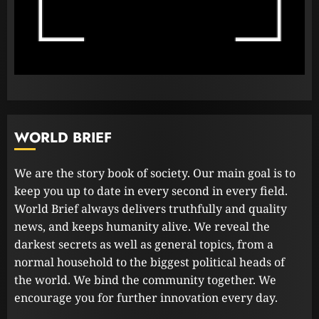
පළාත් පාලන මැතිවරණය පැවැත්වීමට
අදාළ අධිකරණ තීන්දුව අද දිනයේ දී
23 FEBRUARY 2023
2
ධනුෂ්කගේ අලුත්ම තත්වය
WORLD BRIEF
23 FEBRUARY 2023
3
We are the story book of society. Our main goal is to
keep you up to date in every second in every field.
World Brief always delivers truthfully and quality
news, and keeps humanity alive. We reveal the
darkest secrets as well as general topics, from a
normal household to the biggest political heads of
the world. We bind the community together. We
encourage you for further innovation every day.