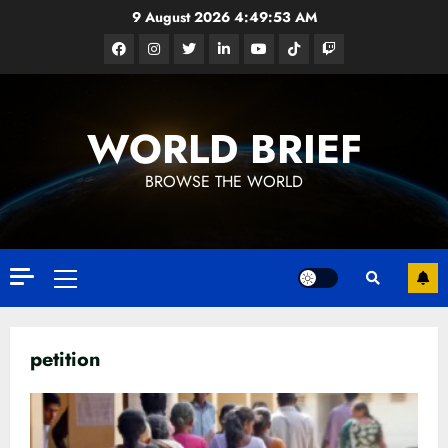
Skip
9 August 2026
4:49:53 AM
to
Facebook
Instagram
Twitter
Linkedin
Youtube
Tiktok
Google
content
News
WORLD BRIEF
BROWSE THE WORLD
Primary
Menu
petition
ධනුෂ්කගේ අලුත්ම තත්වය
23 FEBRUARY 2023
3