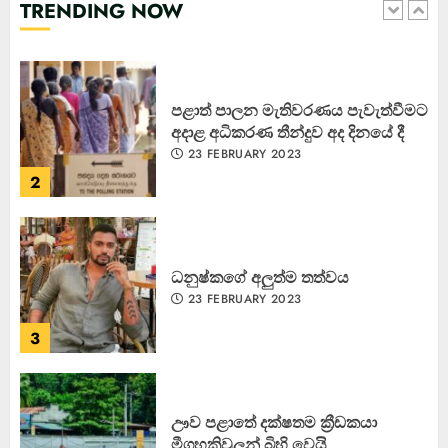
TRENDING NOW
1
පළාත් පාලන මැතිවරණය පැවැත්වීමට
අදාළ අධිකරණ තීන්දුව අද දිනයේ දී
23 FEBRUARY 2023
2
ධනුෂ්කගේ අලුත්ම තත්වය
23 FEBRUARY 2023
3
ඌව පළාතේ දක්ෂතම ක්‍රීඩකයා
මීගහකිවුලන් බිහි වෙයි