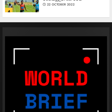
22 OCTOBER 2022
4
කැණීම් වලදී හමුවුන ලිංගික උපකරණ
23 FEBRUARY 2023
1