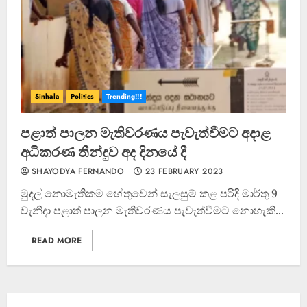
ඌව පළාතේ දක්ෂතම ක්‍රීඩකයා
මීගහකිවුලන් බිහි වෙයි
22 OCTOBER 2022
Sinhala
Politics
Trending!!!
4
පළාත් පාලන මැතිවරණය පැවැත්වීමට අදාළ
අධිකරණ තීන්දුව අද දිනයේ දී
SHAYODYA FERNANDO
23 FEBRUARY 2023
මුදල් නොමැතිකම හේතුවෙන් සැලසුම් කළ පරිදි මාර්තු 9
වැනිදා පළාත් පාලන මැතිවරණය පැවැත්වීමට නොහැකි...
READ MORE
කැණීම් වලදී හමුවුන ලිංගික උපකරණ
23 FEBRUARY 2023