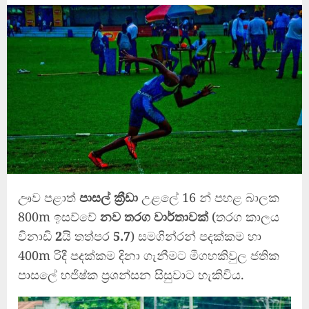
ඌව පළාත්
පාසල් ක්‍රීඩා
උළලේ 16 න් පහළ බාලක
800m ඉසව්වේ
නව තරග වාර්තාවක්
(තරග කාලය
විනාඩි
2
යි තත්පර
5.7
) සමගින්රන් පදක්කම හා
400m රිදී පදක්කම දිනා ගැනීමට මීගහකිවුල ජතික
පාසලේ හජිෂ්ක ප්‍රශන්සන සිසුවාට හැකිවිය.