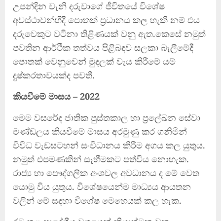
උපන්දින වැනි දරුවාගේ ජීවිතයේ විශේෂ
අවස්ථාවන්හීදී පොතක් ප්‍රධානය කල හැකි නම් එය
දරුවෙකුට වටිනා තිළිණයක් වනු ඇත.කෙසේ නමුත්
පවතින ආර්ථික තත්වය පිළිබඳව සලකා බැලීමේදී
පොතක් වෙනුවෙන් මුදලක් වැය කිරීමේ යම්
දුෂ්කරතාවයක්ද පවතී.
කියවීමේ මාසය – 2022
මෙම වසරේද ජාතික පුස්තකාල හා ප‍්‍රලේඛන සේවා
මණ්ඩලය කියවීමේ මාසය අරමුණු කර ගනිමින්
විවිධ වැඩසටහන් සංවිධානය කිරීම අගය කල යුතුය.
නමුත් එපමණකින් සෑහීමකට පත්විය නොහැක.
රාජ්‍ය හා පෞද්ගලික අංශවල අවධානය ද මේ වෙත
යොමු විය යුතුය. විශේෂයෙන්ම මාධ්‍යය ආයතන
වලින් මේ සදහා විශේෂ මෙහෙයක් කල හැක.