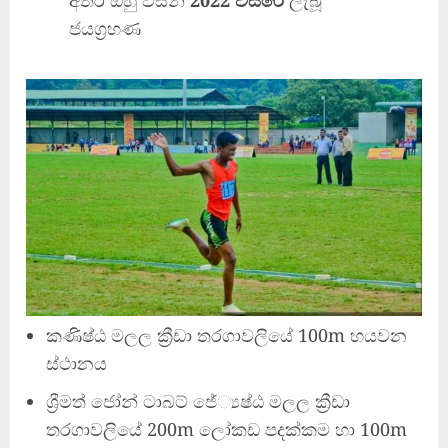
ජයග්‍රහණ
කණිෂ්ඨ මලල ක්‍රීඩා තරගාවලියේ 100m හයවන
ස්ථානය
ශ්‍රීමත් ජෝන් ටාබට් ජේ්‍යෂ්ඨ මලල ක්‍රීඩා
තරගාවලියේ 200m ලෝකඩ පදක්කම හා 100m