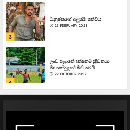
ඌව පළාතේ දක්ෂතම ක්‍රීඩකයා
මීගහකිවුලන් බිහි වෙයි
22 OCTOBER 2022
4
කැණීම් වලදී හමුවුන ලිංගික උපකරණ
23 FEBRUARY 2023