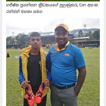
හජිෂ්ක ප්‍රශන්සන ක්‍රිඩකයගේ පුහුණුකරු වන අසංක
රන්ජන් මහතා සමග