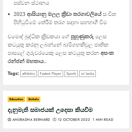
පස්වන ස්ථානය
2023
ආසියානු මලල ක්‍රීඩා තරගාවලියේ
සංචිත
පිහිටුවීමේ තේරීම් තරග සදහා සහභාගී වීම
චමොද් බුද්ධික ක්‍රිඩකයා ගේ
පුහුණුකරු
ලෙස
කටයුතු කරනු ලබන්නේ බ/මීගහකිවුල ජාතික
පාසලේ ගුරුවරයෙකු ලෙස කටයුතු කරන
අසංක
රන්ජන් මහතාය
..
Tags:
athletics
Fastest Player
Sports
sri lanka
Education
Sinhala
දැනුමැති සමාජයක් උදෙසා කියවීම
ANURADHA BERNARD
12 OCTOBER 2022
1 MIN READ