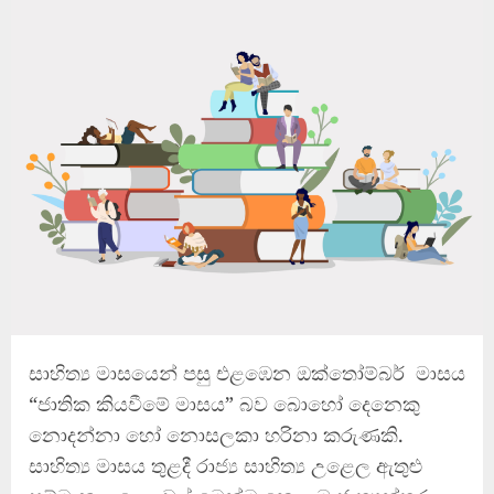
සාහිත්‍ය මාසයෙන් පසු එළඹෙන ඔක්තෝම්බර් මාසය
“ජාතික කියවීමේ මාසය” බව බොහෝ දෙනෙකු
නොදන්නා හෝ නොසලකා හරිනා කරුණකි.
සාහිත්‍ය මාසය තුළදී රාජ්‍ය සාහිත්‍ය උළෙල ඇතුළු