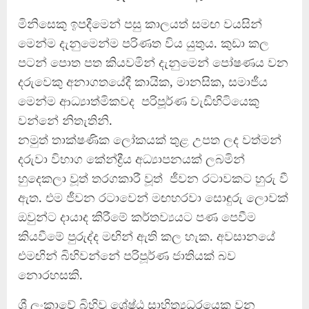
මිනිසෙකු ඉපදීමෙන් පසු කාලයත් සමඟ වයසින්
මෙන්ම දැනුමෙන්ම පරිණත විය යුතුය. කුඩා කල
පටන් පොත පත කියවමින් දැනුමෙන් පෝෂණය වන
දරුවෙකු අනාගතයේදී කායික, මානසික, සමාජීය
මෙන්ම ආධ්‍යාත්මිකවද පරිපූර්ණ වැඩිහිටියෙකු
වන්නේ නිතැතිනි.
නමුත් තාක්ෂණික ලෝකයක් තුළ උපත ලද වත්මන්
දරුවා විභාග කේන්ද්‍රීය අධ්‍යාපනයක් ලබමින්
හුදෙකලා වූත් තරගකාරී වූත් ජීවන රටාවකට හුරු වී
ඇත. එම ජීවන රටාවෙන් මඟහරවා සොඳුරු ලොවක්
ඔවුන්ට දායාද කිරීමේ කර්තව්‍යයට පණ පෙවීම
කියවීමේ පුරුද්ද මඟින් ඇති කල හැක. අවසානයේ
එමඟින් බිහිවන්නේ පරිපූර්ණ ජාතියක් බව
නොරහසකි.
ශ්‍රී ලංකාවේ බිහිවූ ශ්‍රේෂ්ඨ සාහිත්‍යධරයෙකු වන