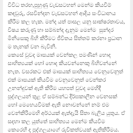
ධනුෂ්කගේ අලුත්ම තත්වය
විවිධ තරඟ,පුහුණු වැඩසටහන් මෙන්ම කියවීම්
23 FEBRUARY 2023
කඳවුරු, රසවින්දන වැඩසටහන් ආදිය සංවිධානය
කිරීම කල හැක. මන්ද යත් පාසල යනු සාක්ෂරතාවය,
3
විෂය කරුණු හා සම්බන්ද දැනුම මෙන්ම සුන්දර
මිනිසෙකු බිහි කිරීමට ජීවිතය සිත්තම් කරනා ප්‍රධාන
ම තැනක් වන බැවිනි.
ඌව පළාතේ දක්ෂතම ක්‍රීඩකයා
මීගහකිවුලන් බිහි වෙයි
කෙසේ වුවද මාසයක් වෙන්කල පමණින් හොද
22 OCTOBER 2022
සාහිත්‍යයක් හෝ හොද කියවන්නෙකු බිහිවන්නේ
4
නැත. වසරකට එක් මාසයක් සාහිත්‍යය වෙනුවෙනුත්
එක් මාසයක් කියවීම වෙනුවෙනුත් වෙන්කර
උනන්දුවක් ඇති කිරීම යහපත් වුවද මෙහිදී
පුද්ගලයන් තුළ ඒ සම්බන්ධ දීර්ඝකාලීන වෙනසක්
හෝ මෙහෙයවීමක් ඇති නොවන්නේ නම් එම
වෙන්කිරීමෙහි අර්ථයක් ඇත්දැයි සිතා බැලිය යුතුය. ඒ
සදහා කල යුත්තේ සාහිත්‍යය මෙන්ම කියවීම
කෙරෙහි ද පුද්ගලයාගේ රුචිකත්වයක් ඇතිකිරීමය.