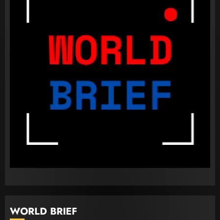
1
පළාත් පාලන මැතිවරණය පැවැත්වීමට
අදාළ අධිකරණ තීන්දුව අද දිනයේ දී
23 FEBRUARY 2023
2
ධනුෂ්කගේ අලුත්ම තත්වය
23 FEBRUARY 2023
3
WORLD BRIEF