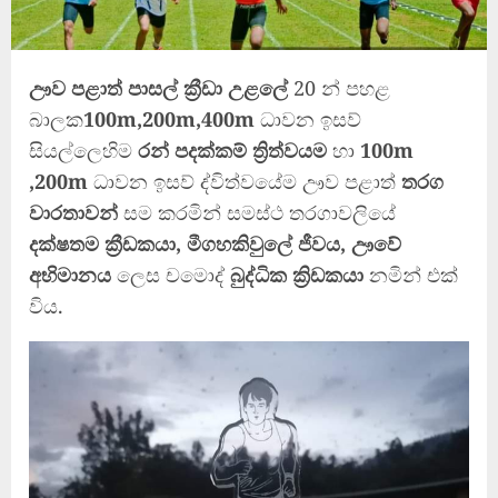
ඌව පළාත් පාසල් ක්‍රීඩා උළලේ
20 න් පහළ
බාලක
100m,200m,400m
ධාවන ඉසව්
සියල්ලෙහිම
රන් පදක්කම් ත්‍රිත්වයම
හා
100m
,200m
ධාවන ඉසව් ද්විත්වයේම ඌව පළාත්
තරග
වාරතාවන්
සම කරමින් සමස්ථ තරගාවලියේ
දක්ෂතම ක්‍රීඩකයා, මීගහකිවුලේ ජීවය, ඌවේ
අභිමානය
ලෙස චමොද්
බුද්ධික ක්‍රිඩකයා
නමින් එක්
විය.