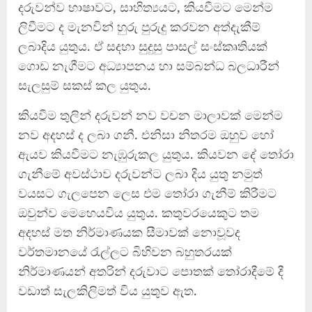
දරුවන්ව භාෂාවට, සාහිත්‍යයට, කියවීමට මෙන්ම
ලිවීමට ද මැනවින් හුරු පුරුදු කරවන අත්දැකීම්
ලබාදිය යුතුය. ඒ සදහා සුදුසු පාසල් සංස්කෘතියක්
ගොඩ නැගීමට අධ්‍යාපනය හා සම්බන්ධ බලධාරීන්
සැලසුම් සකස් කල යුතුය.
කියවීම තුලින් දරුවන් නව වචන මාලාවක් මෙන්ම
නව අදහස් ද ලබා ගනී. එනිසා නිතරම ඔහුව හෝ
ඇයව කියවීමට නැඹුරුකල යුතුය. කියවන දේ තෝරා
ගැනීමේ අවස්ථාව දරුවන්ට ලබා දිය යුතු නමුත්
වයසට ගැලපෙන ලෙස එම තෝරා ගැනීම් කිරීමට
ඔවුන්ව මෙහෙයවිය යුතුය. කතුවරයෙකුට තම
අදහස් මත නිර්මාණයක සීමාවක් නොවූවද
වර්තමානයේ රැල්ලට බිහිවන බහුතරයක්
නිර්මාණයන් අතරින් දරුවාට පොතක් තෝරාදීමේ දී
වඩාත් සැලකිලිමත් විය යුතුව ඇත.