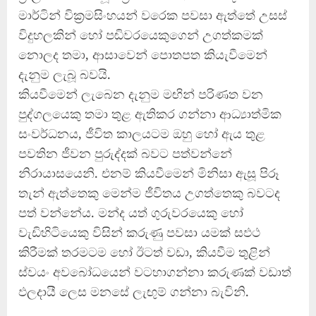
මාර්ටින් වික්‍රමසිංහයන් වරෙක පවසා ඇත්තේ උසස්
විදුහලකින් හෝ පඬිවරයෙකුගෙන් උගත්කමක්
නොලද තමා, ආසාවෙන් පොතපත කියැවීමෙන්
දැනුම ලැබූ බවයි.
කියවීමෙන් ලැබෙන දැනුම මඟින් පරිණත වන
පුද්ගලයෙකු තමා තුළ ඇතිකර ගන්නා ආධ්‍යාත්මික
සංවර්ධනය, ජීවිත කාලයටම ඔහු හෝ ඇය තුළ
පවතින ජීවන පුරුද්දක් බවට පත්වන්නේ
නිරායාසයෙනි. එනම් කියවීමෙන් මිනිසා ඇසූ පිරූ
තැන් ඇත්තෙකු මෙන්ම ජීවිතය උගත්තෙකු බවටද
පත් වන්නේය. මන්ද යත් ගුරුවරයෙකු හෝ
වැඩිහිටියෙකු විසින් කරුණු පවසා යමක් සඵථ
කිරීමක් තරමටම හෝ ඊටත් වඩා, කියවීම තුළින්
ස්වයං අවබෝධයෙන් වටහාගන්නා කරුණක් වඩාත්
ඵලදායී ලෙස මනසේ ලැඟුම් ගන්නා බැවිනි.