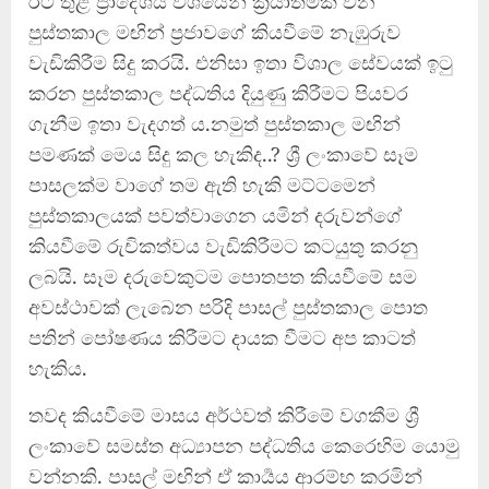
රට තුළ ප්‍රාදේශීය වශයෙන් ක්‍රියාත්මක වන
පුස්තකාල මඟින් ප්‍රජාවගේ කියවීමේ නැඹුරුව
වැඩිකිරීම සිදු කරයි. එනිසා ඉතා විශාල සේවයක් ඉටු
කරන පුස්තකාල පද්ධතිය දියුණු කිරීමට පියවර
ගැනීම ඉතා වැදගත් ය.නමුත් පුස්තකාල මඟින්
පමණක් මෙය සිදු කල හැකිද..? ශ්‍රී ලංකාවේ සෑම
පාසලක්ම වාගේ තම ඇති හැකි මට්ටමෙන්
පුස්තකාලයක් පවත්වාගෙන යමින් දරුවන්ගේ
කියවීමේ රුචිකත්වය වැඩිකිරීමට කටයුතු කරනු
ලබයි. සෑම දරුවෙකුටම පොතපත කියවීමේ සම
අවස්ථාවක් ලැබෙන පරිදි පාසල් පුස්තකාල පොත
පතින් පෝෂණය කිරීමට දායක වීමට අප කාටත්
හැකිය.
තවද කියවීමේ මාසය අර්ථවත් කිරීමේ වගකීම ශ්‍රී
ලංකාවේ සමස්ත අධ්‍යාපන පද්ධතිය කෙරෙහිම යොමු
වන්නකි. පාසල් මඟින් ඒ කාර්‍යය ආරම්භ කරමින්