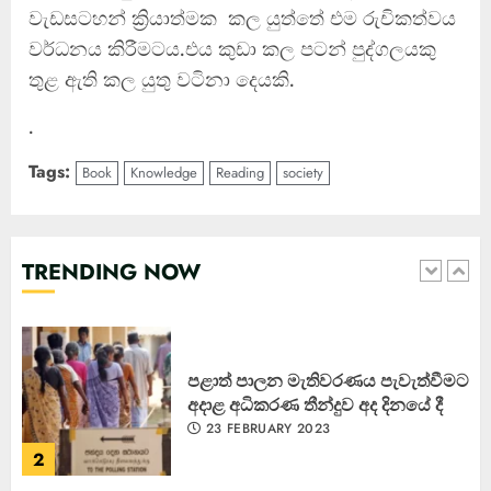
වැඩසටහන් ක්‍රියාත්මක කල යුත්තේ එම රුචිකත්වය
වර්ධනය කිරීමටය.එය කුඩා කල පටන් පුද්ගලයකු
කැණීම් වලදී හමුවුන ලිංගික උපකරණ
23 FEBRUARY 2023
තුළ ඇති කල යුතු වටිනා දෙයකි.
1
.
Tags:
Book
Knowledge
Reading
society
පළාත් පාලන මැතිවරණය පැවැත්වීමට
අදාළ අධිකරණ තීන්දුව අද දිනයේ දී
23 FEBRUARY 2023
TRENDING NOW
2
ධනුෂ්කගේ අලුත්ම තත්වය
23 FEBRUARY 2023
3