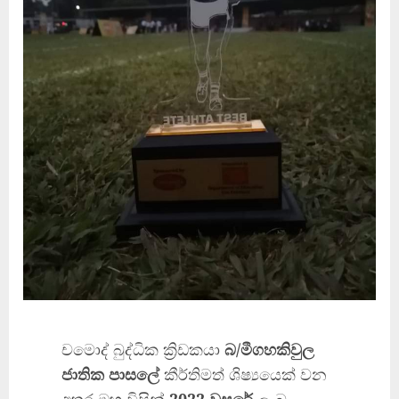
චමොද් බුද්ධික ක්‍රිඩකයා
බ/මීගහකිවුල
ජාතික පාසලේ
කීර්තිමත් ශිෂ්‍යයෙක් වන
අතර ඔහු විසින්
2022 වසරේ
ලැබූ