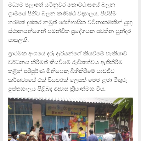
මධ්‍යම පලාතේ යටිනුවර කොට්ඨාසයේ බලන
ග්‍රාමයේ පිහිටි බලන කණිෂ්ඨ විද්‍යාලය, පිවිසීම
තරමක් දුෂ්කර නමුත් ඓතිහාසික වටිනාකමකින් යුතු
ස්ථානයන්ගෙන් සමන්විත ප්‍රදේශයක පවතින සුන්දර
පාසලකි.
ප්‍රාථමික අංශයේ දරු දැරියන්ගේ කියවීමේ හැකියාව
වර්ධනය කිරීමත් කියවීමේ රුචිකත්වය ඇතිකිරීම
තුළින් පරිපූර්ණ මිනිසෙකු බිහිකිරීමේ යාවජීව
කර්තව්‍යයේ එක් පියවරක් ලෙසත් මෙම ළමා මිතුරු
පුස්තකාලය පිළිබඳ අදහස ක්‍රියාත්මක විය.