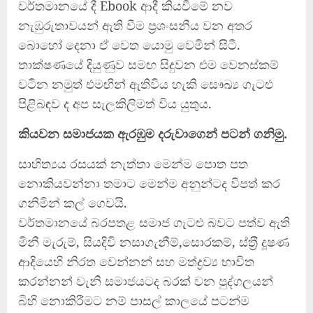
වර්තමානයේ දී Ebook ආදී කියවීමේ නව
නැඹුරුතාවයන් ඇති වීම ප්‍රශංසනීය වන අතර
බොහෝ දෙනා ඒ වෙත යොමු වෙමින් සිටී.
තාක්ෂණයේ දියුණුව සමඟ සිදුවන එම වෙනස්කම්
වටින නමුත් එමඟින් ඇතිවිය හැකි සෞඛ්‍ය ගැටළු
පිළිබඳව ද අප සැලකිලිමත් විය යුතුය.
කියවන සමාජයක ඇරඹුම දරුවාගෙන් පටන් ගනිමු.
සාහිත්‍යය රසයක් නැත්තා මෙන්ම පොත පත
නොකියවන්නා තමාට මෙන්ම අනුන්ටද විපත් කර
ගනිමින් කල් ගෙවයි.
වර්තමානයේ බරපතළ සමාජ ගැටළු බවට පත්ව ඇති
මිනී මැරුම්, සියදිවි නසාගැනීම්,සොරකම්, ස්ත‍්‍රී දූෂණ
ආදියෙහි නිරත වෙන්නන් සහ මත්ද්‍රව්‍ය භාවිත
කරන්නන් වැනි සමාජයටද බරක් වන පුද්ගලයන්
බිහි නොකිරීමට නම් පාසල් කාලයේ පටන්ම