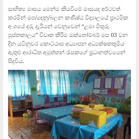
සාහිත්‍ය මාසය මෙන්ම කියවීමේ මාසයද අර්ථවත්
කරමින් මප/දෙනු/බලන කණිෂ්ඨ විද්‍යාලයේ ප්‍රාථමික
අංශයේ දරු දැරියන් වෙනුවෙන් “ළමා මිතුරු
පුස්තකාලය” විවෘත කිරීම ඔක්තෝම්බර් මස 03 වන
දින යටිනුවර කොට්ඨාස අධ්‍යාපන අධ්‍යක්ෂකතුමිය
ඇතුළු ආරාධිත අමුත්තන් රැසකගේ ප්‍රධානත්වයෙන්
සිදුවිය.