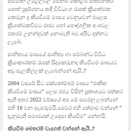
සම්මාන උළෙලවල් මෙන්ම කොළඹ ජාත්‍යන්තර
පොත් ප්‍රදර්ශනය ආදී විවිධාංග රැසක් ක්‍රියාත්මක
කෙරුන ද කියවීමේ මාසය වෙනුවෙන් එලෙස
ක්‍රියාත්මකවීමට රාජ්‍ය හෝ පෞද්ගලික අංශවල
එතරම් උනන්දුවක් නොමැති බව අපිට දක්නට
ලැබේ.
සාහිත්‍යය මාසයේ සාහිත්‍ය හා සම්බන්ධ විවිධ
ක්‍රියාකාරකම් රැසක් සිදුකෙරුනද කියවීමේ මාසයට
අඩු සැලකිල්ලක් ලැබෙන්නේ ඇයි..?
2004 වසරේ සිට ඔක්තෝම්බර් මාසය “ජාතික
කියවීමේ මාසය” ලෙස රජය විසින් ප්‍රකාශයට පත්කර
ඇති අතර 2022 වර්ෂයේ අප මේ සමරනු ලබන්නේ
එහි 18 වන සැමරුමයි.මෙවර එහි තේමාව වන්නේ ”
දැනුමැති සමාජයක් උදෙසා කියවීම” යන්නයි.
කියවීම මෙතරම් වැදගත් වන්නේ ඇයි..?