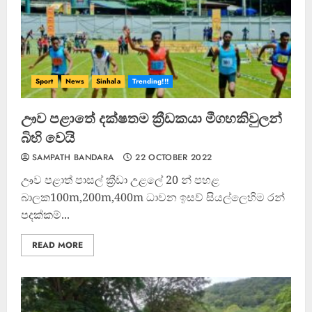
Sport
News
Sinhala
Trending!!!
ඌව පළාතේ දක්ෂතම ක්‍රීඩකයා මීගහකිවුලන්
බිහි වෙයි
SAMPATH BANDARA
22 OCTOBER 2022
ඌව පළාත් පාසල් ක්‍රීඩා උළලේ 20 න් පහළ
බාලක100m,200m,400m ධාවන ඉසව් සියල්ලෙහිම රන්
පදක්කම්...
READ MORE