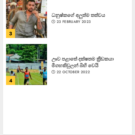
ධනුෂ්කගේ අලුත්ම තත්වය
23 FEBRUARY 2023
3
ඌව පළාතේ දක්ෂතම ක්‍රීඩකයා
මීගහකිවුලන් බිහි වෙයි
22 OCTOBER 2022
4