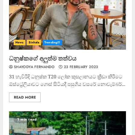
News
Sinhala
Trending!!!
ධනුෂ්කගේ අලුත්ම තත්වය
SHAYODYA FERNANDO
23 FEBRUARY 2023
31 හැවිරිදි ධනුෂ්ක T20 ලෝක කුසලානයට ක්‍රීඩා කිරීමට
ඕස්ට්‍රේලියාවට ගොස් සිටියදී පසුගිය වසරේ නොවැම්බර්...
READ MORE
1 min read