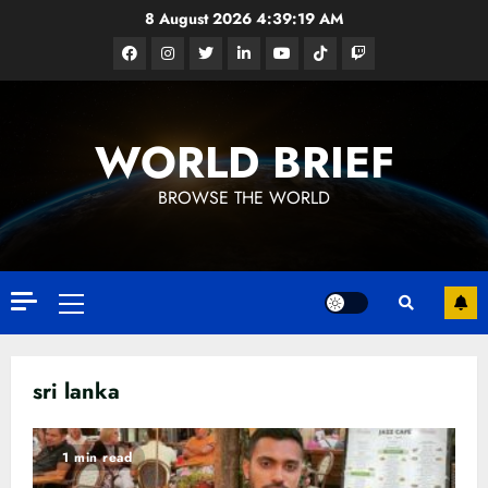
Skip
8 August 2026
4:39:19 AM
to
Facebook
Instagram
Twitter
Linkedin
Youtube
Tiktok
Google
content
News
WORLD BRIEF
BROWSE THE WORLD
Primary
Menu
sri lanka
1 min read