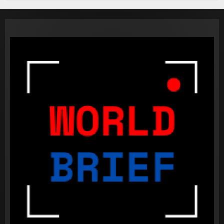
කැණීම් වලදී හමුවුන ලිංගික උපකරණ
23 FEBRUARY 2023
1
පළාත් පාලන මැතිවරණය පැවැත්වීමට
අදාළ අධිකරණ තීන්දුව අද දිනයේ දී
23 FEBRUARY 2023
2
ධනුෂ්කගේ අලුත්ම තත්වය
23 FEBRUARY 2023