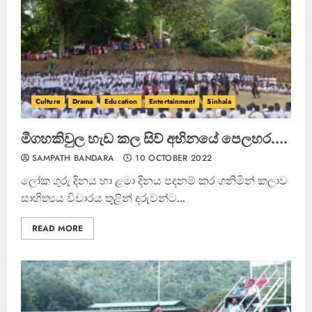
Culture
Drama
Education
Entertainment
Sinhala
මීගහකිවුල හැඩ කල සිව් අභිනයේ පෙලහර….
SAMPATH BANDARA
10 OCTOBER 2022
ලෝක ගුරු දිනය හා ළමා දිනය පදනම් කර ගනිමින් කලාව
සාහිත්‍යය විචාරය තුළින් දරුවන්ට...
READ MORE