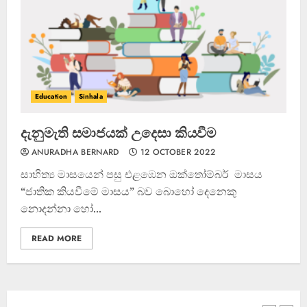
ඌව පළාතේ දක්ෂතම ක්‍රීඩකයා
මීගහකිවුලන් බිහි වෙයි
22 OCTOBER 2022
Education
Sinhala
4
දැනුමැති සමාජයක් උදෙසා කියවීම
ANURADHA BERNARD
12 OCTOBER 2022
සාහිත්‍ය මාසයෙන් පසු එළඹෙන ඔක්තෝම්බර් මාසය
“ජාතික කියවීමේ මාසය” බව බොහෝ දෙනෙකු
නොදන්නා හෝ...
READ MORE
කැණීම් වලදී හමුවුන ලිංගික උපකරණ
23 FEBRUARY 2023