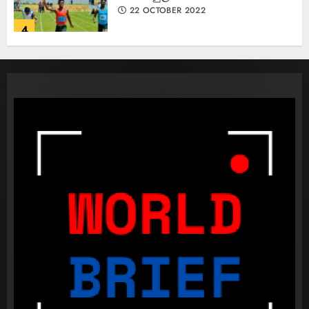
22 OCTOBER 2022
4
කැණීම් වලදී හමුවුන ලිංගික උපකරණ
23 FEBRUARY 2023
1