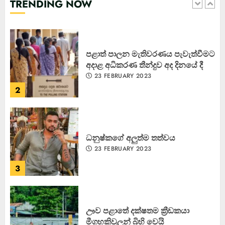
TRENDING NOW
1
පළාත් පාලන මැතිවරණය පැවැත්වීමට
අදාළ අධිකරණ තීන්දුව අද දිනයේ දී
23 FEBRUARY 2023
2
ධනුෂ්කගේ අලුත්ම තත්වය
23 FEBRUARY 2023
3
ඌව පළාතේ දක්ෂතම ක්‍රීඩකයා
මීගහකිවුලන් බිහි වෙයි