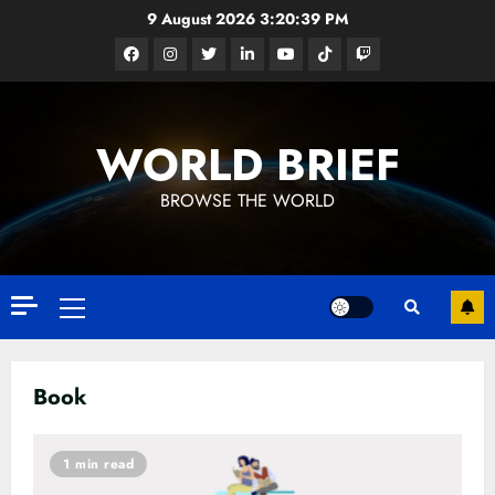
Skip
9 August 2026
3:20:40 PM
to
Facebook
Instagram
Twitter
Linkedin
Youtube
Tiktok
Google
content
News
WORLD BRIEF
BROWSE THE WORLD
Primary
Menu
Book
ධනුෂ්කගේ අලුත්ම තත්වය
23 FEBRUARY 2023
1 min read
3