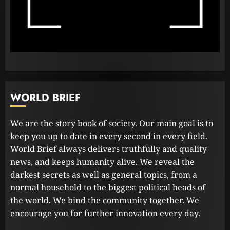
පළාත් පාලන මැතිවරණය පැවැත්වීමට
අදාළ අධිකරණ තීන්දුව අද දිනයේ දී
23 FEBRUARY 2023
2
ධනුෂ්කගේ අලුත්ම තත්වය
WORLD BRIEF
23 FEBRUARY 2023
3
We are the story book of society. Our main goal is to
keep you up to date in every second in every field.
World Brief always delivers truthfully and quality
news, and keeps humanity alive. We reveal the
darkest secrets as well as general topics, from a
normal household to the biggest political heads of
the world. We bind the community together. We
encourage you for further innovation every day.