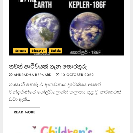
1 min read
Science
Education
Sinhala
තවත් පෘථිවියක් ගැන තොරතුරු
ANURADHA BERNARD
10 OCTOBER 2022
නාසා හි කෙප්ලර් අභ්‍යවකාශ දුරේක්ෂය අපගේ
මන්දාකිනියේ ගෝල්ඩිලොක්ස් කලාපය තුළ වූ තාරකාවක්
වටා ඇති...
READ MORE