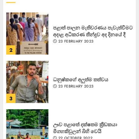
1
පළාත් පාලන මැතිවරණය පැවැත්වීමට
අදාළ අධිකරණ තීන්දුව අද දිනයේ දී
23 FEBRUARY 2023
2
ධනුෂ්කගේ අලුත්ම තත්වය
23 FEBRUARY 2023
3
ඌව පළාතේ දක්ෂතම ක්‍රීඩකයා
මීගහකිවුලන් බිහි වෙයි
22 OCTOBER 2022