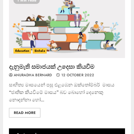
1 min read
Education
Sinhala
දැනුමැති සමාජයක් උදෙසා කියවීම
ANURADHA BERNARD
12 OCTOBER 2022
සාහිත්‍ය මාසයෙන් පසු එළඹෙන ඔක්තෝම්බර් මාසය
“ජාතික කියවීමේ මාසය” බව බොහෝ දෙනෙකු
නොදන්නා හෝ...
READ MORE