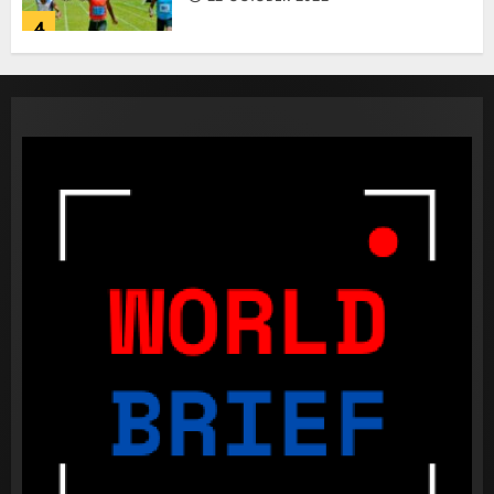
4
කැණීම් වලදී හමුවුන ලිංගික උපකරණ
23 FEBRUARY 2023
1
පළාත් පාලන මැතිවරණය පැවැත්වීමට