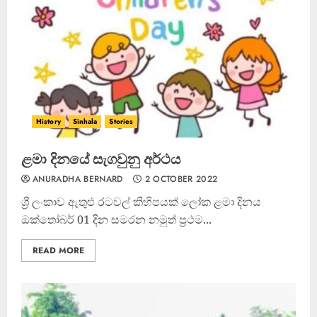
History
Sinhala
Stories
ළමා දිනයේ සැගවුනු අර්ථය
ANURADHA BERNARD
2 OCTOBER 2022
ශ්‍රී ලංකාව ඇතුළු රටවල් කිහිපයක් ලෝක ළමා දිනය
ඔක්තෝබර් 01 දින සමරන නමුත් ප්‍රථම...
READ MORE
ධනුෂ්කගේ අලුත්ම තත්වය
23 FEBRUARY 2023
3