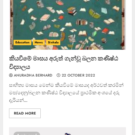
Education
News
Sinhala
කියවීමේ මාසය අරුත් ගැන්වූ බලන කණිෂ්ඨ
විද්‍යාලය
ANURADHA BERNARD
22 OCTOBER 2022
සාහිත්‍ය මාසය මෙන්ම කියවීමේ මාසයද අර්ථවත් කරමින්
මප/දෙනු/බලන කණිෂ්ඨ විද්‍යාලයේ ප්‍රාථමික අංශයේ දරු
දැරියන්...
READ MORE