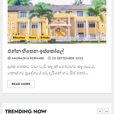
ඌව පළාතේ දක්ෂතම ක්‍රීඩකයා
මීගහකිවුලන් බිහි වෙයි
22 OCTOBER 2022
4
Education
News
Sinhala
එන්න හිතෙන ඉස්කෝලේ
ANURADHA BERNARD
25 SEPTEMBER 2022
දශක හතකට වඩා වැඩි කලක් හෝමාගම කලාපයේ,
කොස්ගම ප්‍රදේශයේ දරු දැරියන් හට සිප් සතර...
READ MORE
කැණීම් වලදී හමුවුන ලිංගික උපකරණ
23 FEBRUARY 2023
TRENDING NOW