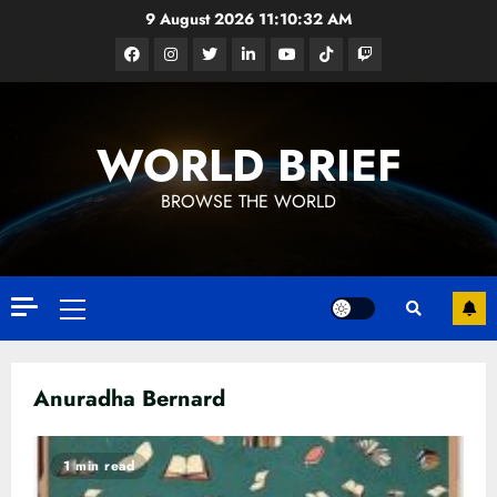
Skip
9 August 2026
11:10:33 AM
to
Facebook
Instagram
Twitter
Linkedin
Youtube
Tiktok
Google
content
News
WORLD BRIEF
BROWSE THE WORLD
Primary
Menu
Anuradha Bernard
1 min read