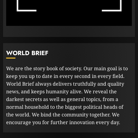
අදාළ අධිකරණ තීන්දුව අද දිනයේ දී
23 FEBRUARY 2023
2
ධනුෂ්කගේ අලුත්ම තත්වය
WORLD BRIEF
23 FEBRUARY 2023
3
We are the story book of society. Our main goal is to
keep you up to date in every second in every field.
World Brief always delivers truthfully and quality
news, and keeps humanity alive. We reveal the
darkest secrets as well as general topics, from a
normal household to the biggest political heads of
the world. We bind the community together. We
encourage you for further innovation every day.