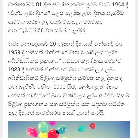
ඔක්තෝබර් 01 දින සමරන නමුත් ප්‍රථම වරට 1954 දී
“විශ්ව ළමා දිනය” ලෙස ලෝක ළමා දිනය සැමරීම
ආරම්භ කරන ලද අතර එය සෑම වසරකම
නොවැම්බර් 20 දින සමරනු ලබයි.
තවද නොවැම්බර් 20 වැදගත් දිනයක් වන්නේ, එය
1959 දී එක්සත් ජාතීන්ගේ මහා මණ්ඩලය “ළමා
අයිතිවාසිකම් ප්‍රකාශය” සම්මත කළ දිනය මෙන්ම
1989 දී එක්සත් ජාතීන්ගේ මහා මණ්ඩලය ළමා
අයිතිවාසිකම් පිළිබඳ සම්මුතිය සම්මත කළ දිනය ද
වන බැවිනි. එනිසා 1990 සිට, ලෝක ළමා දිනය
එක්සත් ජාතීන්ගේ මහා මණ්ඩලය ළමා අයිතිවාසිකම්
පිළිබඳ ප්‍රකාශනය සහ සම්මුතිය යන දෙකම සම්මත
කළ දිනයේ සංවත්සරය ද සනිටුහන් කරයි.