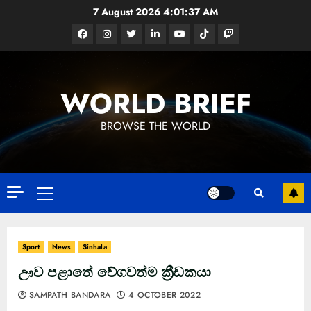
Skip
7 August 2026
4:01:38 AM
to
Facebook
Instagram
Twitter
Linkedin
Youtube
Tiktok
Google
content
News
WORLD BRIEF
BROWSE THE WORLD
Primary
Menu
Sport
News
Sinhala
ඌව පළාතේ වේගවත්ම ක්‍රීඩකයා
SAMPATH BANDARA
4 OCTOBER 2022