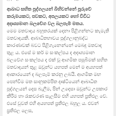
ආබාධ සහිත පුද්ගලයන් බිහිවන්නේ පූරුවේ
කරුමයකට, පවකට, අපලයකට හෝ විවිධ
අදෘශ්‍යමාන බලවේග වල බලපෑම් මතය.
මෙම මතවාදය බහුතරයක් දෙනා පිළිගන්නට කැමැති
මතවාදයකි. ආබාධිතභාවය පුද්ගලානුබද්ධ
කාරණාවක් බවට පිළිගැනෙන්නේ මෙබඳු මතවාද
තුළ ය. එසේ ම කර් ම සංකල්පය ද අදෘශ්‍යමාන
බලවේග සංකල්පය ද එක් වූ ආගමික පසුබිමක් සහිත
මතවාදයන් තුළ ඔවුන්ට යහපත් මෙන් ම අයහපත්
ආකාරයෙන් ද බලපෑම් කරනු ලබයි. ආගමික මඟ
පෙන්වීම මත සානුකම්පිත දෘෂ්ටියෙන් ආබාධිත
පුද්ගලයන් දෙස බැලීම, පින් උදෙසා ඔවුන්ට උපකාර
කිරීම හා රැකවරණ සැලසීම එහි යහපත් ප්‍රතිඵල වේ.
එසේ වුවත් එහි අයහපත් ප්‍රතිඵල බහුල ය. එවන්
ප්‍රතිඵල ලෙස,