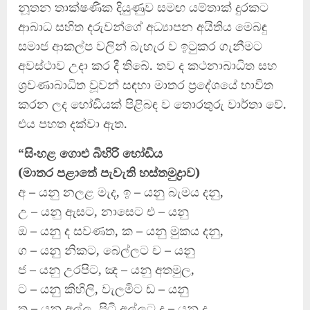
නූතන තාක්ෂණික දියුණුව සමඟ යම්තාක් දුරකට
ආබාධ සහිත දරුවන්ගේ අධ්‍යාපන අයිතිය මෙබඳු
සමාජ ආකල්ප වලින් බැහැර ව ඉටුකර ගැනීමට
අවස්ථාව උදා කර දී තිබේ. තව ද කථනාබාධිත සහ
ශ්‍රවණාබාධිත වූවන් සඳහා මාතර ප්‍රදේශයේ භාවිත
කරන ලද හෝඩියක් පිළිබඳ ව තොරතුරු වාර්තා වේ.
එය පහත දක්වා ඇත.
“සිංහළ ගොළු බිහිරි හෝඩිය
(මාතර පළාතේ පැවැති හස්තමුද්‍රාව)
අ – යනු නලළ මැද, ඉ – යනු බැමය දනු,
උ – යනු ඇසට, නාසෙට එ – යනු
ඔ – යනු ද සවණත, ක – යනු මුකය දනු,
ග – යනු නිකට, බෙල්ලට ච – යනු
ජ – යනු උරපිට, ඤ – යනු අතමුල,
ට – යනු කිහිලි, වැලමිට ඩ – යනු
ත – යනු අල්ල, පිටි අල්ලට ද – යනු ද,