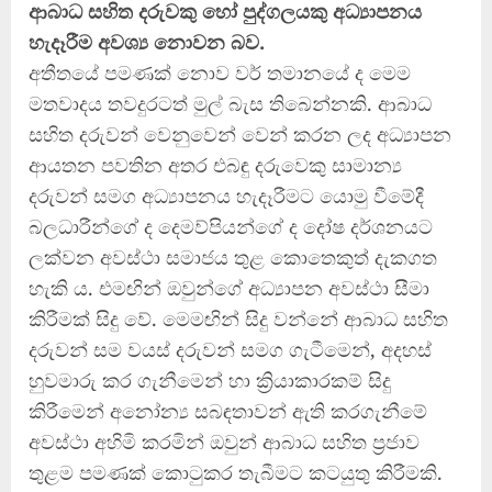
ආබාධ සහිත දරුවකු හෝ පුද්ගලයකු අධ්‍යාපනය
හැදෑරීම අවශ්‍ය නොවන බව.
අතීතයේ පමණක් නොව වර් තමානයේ ද මෙම
මතවාදය තවදුරටත් මුල් බැස තිබෙන්නකි. ආබාධ
සහිත දරුවන් වෙනුවෙන් වෙන් කරන ලද අධ්‍යාපන
ආයතන පවතින අතර එබඳු දරුවෙකු සාමාන්‍ය
දරුවන් සමග අධ්‍යාපනය හැදෑරීමට යොමු වීමේදී
බලධාරීන්ගේ ද දෙමව්පියන්ගේ ද දෝෂ දර්ශනයට
ලක්වන අවස්ථා සමාජය තුළ කොතෙකුත් දැකගත
හැකි ය. එමඟින් ඔවුන්ගේ අධ්‍යාපන අවස්ථා සීමා
කිරීමක් සිදු වේ. මෙමඟින් සිදු වන්නේ ආබාධ සහිත
දරුවන් සම වයස් දරුවන් සමග ගැටීමෙන්, අදහස්
හුවමාරු කර ගැනීමෙන් හා ක්‍රියාකාරකම් සිදු
කිරීමෙන් අනෝන්‍ය සබඳතාවන් ඇති කරගැනීමේ
අවස්ථා අහිමි කරමින් ඔවුන් ආබාධ සහිත ප්‍රජාව
තුළම පමණක් කොටුකර තැබීමට කටයුතු කිරීමකි.