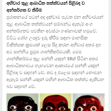
අභිචාර තුළ ආබාධිත තත්ත්වයන් පිළිබඳ ව
අන්තර්ගත ව තිබීම
පුරාතනයේ පටන් අද දක්වාම පැවත එන අභිචාරයන්
තුළ ආබාධිත තත්ත්වයන් සම්බන්ධ ඇතැම් අංග
අන්තර්ගතව පවතින අවස්ථා ගණනාවක් හමුවේ.
විවිධ රෝග උපද්‍රව දුරු කිරීම සඳහා මානසික
චිකිත්සක ක්‍රමයක් ලෙස සිදු කරන අභිචාර අතර දහ
අට සන්නිය ප්‍රමුඛ ශාන්තිකර්මයකි. මෙම
ශාන්තිකර්මය තුළ සන්නි යකුන් 18ක් සිටින අතර
ආබාධිතභාවය හැඟවෙන ආකාරයේ සන්නි යකුන්
පිළිබඳ ව සඳහන් වේ. තව ද එලෙස සඳහන් නොවන
ඇතැම් සන්නි යකුන් මඟින් ආබාධිත තත්ත්ව ඇතිවන
බව සඳහන් වේ.