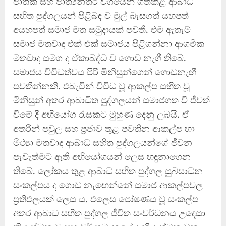
ජාතික සහ ජාත්‍යන්තර වශයෙන් ගත්කළ ආබාධ
සහිත පුද්ගලයන් පිළිබඳ ව මුල් බැසගත් යහපත්
අයහපත් සමාජ මත සමුදායක් පවතී. එම ඇතැම්
සමාජ මතවාද එක් එක් සමාජය පිළිගන්නා ආගමික
මතවාද සමග ද ඒකාබද්ධ ව ගොඩ නැගී තිබේ.
සමාජය විවිධත්වය පිරි මිනිසුන්ගෙන් ගොඩනැඟී
පවතින්නකි. එබැවින් විවිධ වූ ආකල්ප සහිත වූ
මිනිසුන් අතර ආබාධිත පුද්ගලයන් සමාජගත වී ජීවත්
වීමේ දී අභියෝග රැසකට මුහුණ දෙනු ලබයි. ඒ
අතරින් පවුල සහ ප්‍රජාව තුළ පවතින ආකල්ප හා
මිථ්‍යා මතවාද ආබාධ සහිත පුද්ගලයන්ගේ ජීවන
පැවැත්මට ඇති අභියෝගයන් ලෙස හඳුනාගෙන
තිබේ. ලෝකය තුළ ආබාධ සහිත පුද්ගල සුබසාධන
සංකල්පය ද ගොඩ නැඟෙන්නේ සමාජ ආකල්පවල
ප්‍රතිඵලයක් ලෙස ය. එලෙස පෝෂණය වූ සංකල්ප
අතර ආබාධ සහිත පුද්ගල ජීවිත සංවර්ධනය උදෙසා