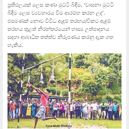
ප්‍රතිඵලයක් ලෙස කණා මුට්ටි බිඳීම, ‘වාසනා මුට්ටි
බිඳීම ලෙස ව්‍යවහාරය වීම ආරම්භ කරන ලද’.
එපමණක් නොව විවිධ ඇඳුම් තරඟය/විකට ඇඳුම්
තරඟය තුළත් නිරන්තරයෙන් හාස්‍ය උත්පාදනය
සඳහා ආබාධිත තත්ත්ව නිරූපණය කරනු දැක ගත
හැකිය.