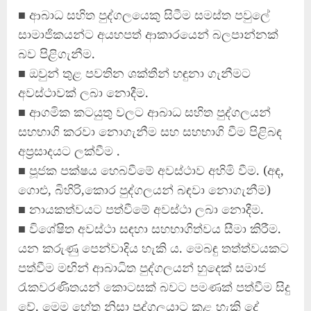
■ ආබාධ සහිත පුද්ගලයෙකු සිටීම සමස්ත පවුලේ
සාමාජිකයන්ට අයහපත් ආකාරයෙන් බලපාන්නක්
බව පිළිගැනීම.
■ ඔවුන් තුළ පවතින ශක්තීන් හඳුනා ගැනීමට
අවස්ථාවක් ලබා නොදීම.
■ ආගමික කටයුතු වලට ආබාධ සහිත පුද්ගලයන්
සහභාගි කරවා නොගැනීම සහ සහභාගි වීම පිළිබඳ
අප්‍රසාදයට ලක්වීම .
■ පූජක පක්ෂය හෙබවීමේ අවස්ථාව අහිමි වීම. (අඳ,
ගොළු, බිහිරි,කොර පුද්ගලයන් බඳවා නොගැනීම)
■ නායකත්වයට පත්වීමේ අවස්ථා ලබා නොදීම.
■ විශේෂිත අවස්ථා සඳහා සහභාගිත්වය සීමා කිරීම.
යන කරුණු පෙන්වාදිය හැකි ය. මෙබඳු තත්ත්වයකට
පත්වීම මඟින් ආබාධිත පුද්ගලයන් හුදෙක් සමාජ
රැකවරණිතයන් කොටසක් බවට පමණක් පත්වීම සිදු
වේ. මෙම හේතු නිසා පුද්ගලයාට කළ හැකි දේ