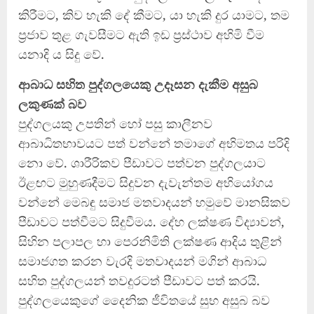
කිරීමට, කිව හැකි දේ කීමට, යා හැකි දුර යාමට, තම
ප්‍රජාව තුළ ගැවසීමට ඇති ඉඩ ප්‍රස්ථාව අහිමි වීම
යනාදි ය සිදු වේ.
ආබාධ සහිත පුද්ගලයෙකු උදෑසන දැකීම අසුබ
ලකුණක් බව
පුද්ගලයකු උපතින් හෝ පසු කාලීනව
ආබාධිතභාවයට පත් වන්නේ තමාගේ අභිමතය පරිදි
නො වේ. ශාරීරිකව පීඩාවට පත්වන පුද්ගලයාට
ඊළඟට මුහුණදීමට සිදුවන දැවැන්තම අභියෝගය
වන්නේ මෙබඳු සමාජ මතවාදයන් හමුවේ මානසිකව
පීඩාවට පත්වීමට සිදුවීමය. දේහ ලක්ෂණ විද්‍යාවන්,
සිහින පලාපල හා පෙරනිමිති ලක්ෂණ ආදිය තුළින්
සමාජගත කරන වැරදි මතවාදයන් මගින් ආබාධ
සහිත පුද්ගලයන් තවදුරටත් පීඩාවට පත් කරයි.
පුද්ගලයෙකුගේ දෛනික ජීවිතයේ සුභ අසුබ බව