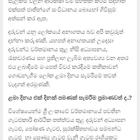
සැලකීම් වලින් ආරක්ෂා වීම සහතික කිරීම සඳහාත්
එක්සත් ජාතීන්ගේ සංවිධානය බොහෝ ගිවිසුම්
අත්සන් කර ඇත.
දරුවන් යනු ලෝකයේ අනාගතය බව අපි කවුරුත්
දන්නා කරුණකි. යහපත් අනාගතයක් උදෙසා
දරුවන්ට වර්තමානය තුළ නිසි අධ්‍යාපනය,
රැකවරණය සහ ප්‍රතිලාභ ලැබීම අත්‍යවශ්‍ය වන අතර
එය ලබාදීමේ මංපෙත් විවර කරදීමේ කතිකාවන්
ගොඩනැගීම ලෝක ළමා දිනය සැමරීමේ තවත්
වැදගත් අරමුණකි.
ළමා දිනය එක් දිනක් පමණක් සැමරීම ප්‍රමාණවත් ද..?
විශේෂයෙන්ම ශ්‍රී ලංකාවේ වර්තමානයේ පවතින
ගැටළුකාරී ආර්ථික තත්ත්වය තුළ දරුවන් අධ්‍යාපන
ගැටළු, පෝෂණ ගැටළු, සුරක්ෂිතභාවය සම්බන්ධ
ගැටළු හා සෞඛ්‍ය ගැටළු වැනි ගැටළු රාශියකට