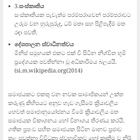
3.
සංස්කෘතිය
සංස්කෘතියක පැවැත්ම පරම්පරාවෙන් පරම්පරාවට
උරුම වන හුරුපුරුදු, ධර් මතා සහ පිළිපැදීම් මත
රඳා පවතී.
දේශපාලන ස්වාධීනත්වය
මිනිස් සමූහයක් එකට එක් වී සිටින නිශ්චිත භූමි
ප්‍රදේශයක පවතින්නා වූ අධිකාරිමය බලයයි.
(si.m.wikipedia.org(2014)
සමාජයකට එකතු වන නවක සාමාජිකයන් උක්ත
කරුණු කිහිපයට අනුව හැඩ ගැසීමේ ක්‍රියාවලිය
හෙවත් සමාජානුයෝජනය වීමේ ක්‍රියාවලිය මත
සමාජයක විකාශනය හෝ විනාශය තීරණය කරයි.
ගතික ප්‍රපංච සහිත සමාජයක සිටින මානව ප්‍රජාව
තුළ පවත්නා විවිධතා ස්වභාවිකව හෝ කෘතිම ව නිර්