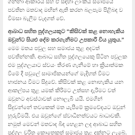
ගන්නා ආකාරය සහ ඒ සඳහා ලාංකීය සමාජයේ
පවතින මතවාද මඟින් ඇති කරන බලපෑම පිළිබඳ ව
විමසා බැලීම වැදගත් වේ.
ආබාධ සහිත පුද්ගලයකුට “කිසිවක් කළ නොහැකිය
ඔවුන්ට සියළු දේම කරගැනීමට උපකාරී විය යුතුය.”
මෙම මතය පවුල සහ සමාජය තුළ අදටත්
පවතින්නකි. ආබාධ සහිත පුද්ගලයෙකු සිටින පවුලක
එම පුද්ගලයාට ස්වයං තීරණ ගැනීමේ හා ක්‍රියාත්මක
වීමේ දී පවුලේ සාමාජිකයන්ගේ මැදිහත් වීමට
භාජනය වීමට සිදුවේ. කිසිවක් කළ නොහැකිය යන
ආකල්පය තුළ යමක් කිරීමට උත්සහ දැරීමට වත්
ඔවුනට අවස්ථාවක් නොලැබී යයි. එමගින්
සිදුවන්නේ තවකෙක් මත යැපීමේ ක්‍රමවේදයට ඔවුන්
හුරුවීමයි. එය ඔවුන්ගේ ස්වාධීනත්වයට බාධාවකි.
නමුත් මෙවන් මතවාද බිඳ හෙළන ලද ආබාධ සහිත
පුද්ගල චරිත කොතෙකුත් සමාජය තුළ දක්නට ලැබේ.