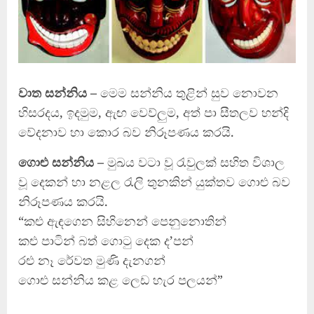
වාත සන්නිය –
මෙම සන්නිය තුළින් සුව නොවන
හිසරදය, ඉදමුම, ඇඟ වෙව්ලුම, අත් පා සීතලව හන්දි
වේදනාව හා කොර බව නිරූපණය කරයි.
ගොළු සන්නිය –
මුඛය වටා වූ රැවුලක් සහිත විශාල
වූ දෙකන් හා නළල රැලි තුනකින් යුක්තව ගොළු බව
නිරූපණය කරයි.
“කළු ඇඳගෙන සිහිනෙන් පෙනුනොතින්
කළු පාටින් බත් ගොටු දෙක ද’පන්
රළු නෑ රේවත මුණි දැනගන්
ගොළු සන්නිය කළ ලෙඩ හැර පලයන්”