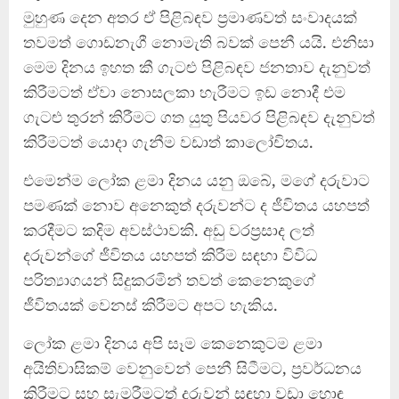
මුහුණ දෙන අතර ඒ පිළිබඳව ප්‍රමාණවත් සංවාදයක්
තවමත් ගොඩනැගී නොමැති බවක් පෙනී යයි. එනිසා
මෙම දිනය ඉහත කී ගැටළු පිළිබඳව ජනතාව දැනුවත්
කිරීමටත් ඒවා නොසලකා හැරීමට ඉඩ නොදී එම
ගැටළු තුරන් කිරීමට ගත යුතු පියවර පිළිබඳව දැනුවත්
කිරීමටත් යොදා ගැනීම වඩාත් කාලෝචිතය.
එමෙන්ම ලෝක ළමා දිනය යනු ඔබේ, මගේ දරුවාට
පමණක් නොව අනෙකුත් දරුවන්ට ද ජීවිතය යහපත්
කරදීමට කදිම අවස්ථාවකි. අඩු වරප්‍රසාද ලත්
දරුවන්ගේ ජීවිතය යහපත් කිරීම සඳහා විවිධ
පරිත්‍යාගයන් සිදුකරමින් තවත් කෙනෙකුගේ
ජීවිතයක් වෙනස් කිරීමට අපට හැකිය.
ලෝක ළමා දිනය අපි සෑම කෙනෙකුටම ළමා
අයිතිවාසිකම් වෙනුවෙන් පෙනී සිටීමට, ප්‍රවර්ධනය
කිරීමට සහ සැමරීමටත් දරුවන් සඳහා වඩා හොඳ