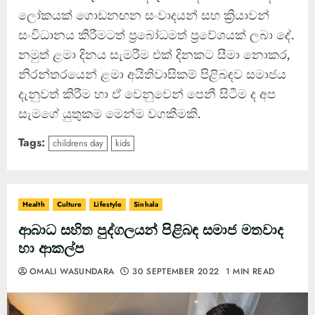
ලෝකයක් ගොඩනඟන සංවාදයන් සහ ක්‍රියාවන්
සංවිධානය කිරීමටත් ප්‍රබෝධමත් ප්‍රවේශයක් ලබා දේ.
නමුත් ළමා දිනය සැමරීම එක් දිනකට සීමා නොකර,
නිරන්තරයෙන් ළමා අයිතිවාසිකම් පිළිබඳව සමාජය
දැනුවත් කිරීම හා ඒ වෙනුවෙන් පෙනී සිටීම ද අප
සැමගේ යුතුකම මෙන්ම වගකීමකි.
Tags:
childrens day
kids
Health
Culture
Lifestyle
Sinhala
ආබාධ සහිත පුද්ගලයන් පිළිබඳ සමාජ මතවාද
හා ආකල්ප
OMALI WASUNDARA
30 SEPTEMBER 2022
1 MIN READ