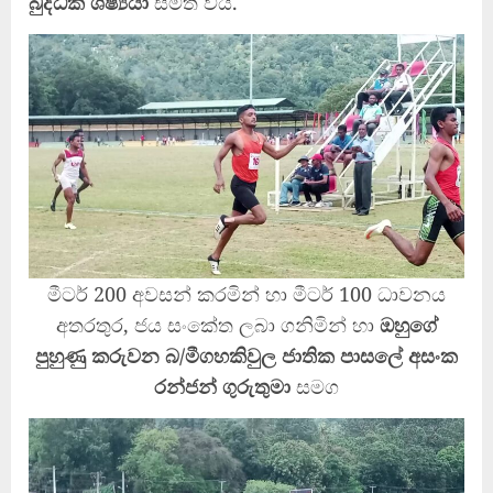
බුද්ධික ශිෂ්‍යයා
සමත් විය.
මීටර් 200 අවසන් කරමින් හා මීටර් 100 ධාවනය
අතරතුර, ජය සංකේත ලබා ගනිමින් හා
ඔහුගේ
පුහුණු කරුවන බ/මීගහකිවුල ජාතික පාසලේ අසංක
රන්ජන් ගුරුතුමා
සමග