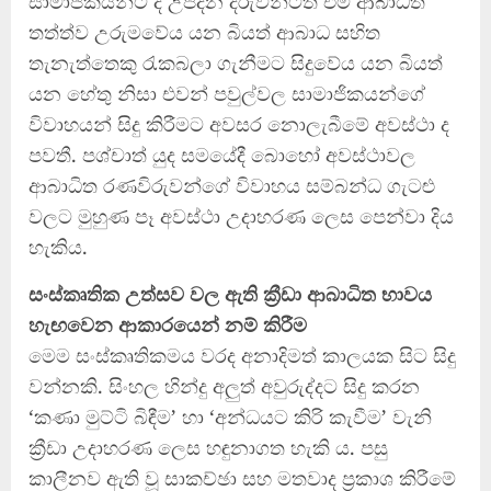
සාමාජිකයන්ට ද උපදින දරුවන්ටත් එම ආබාධිත
තත්ත්ව උරුමවේය යන බියත් ආබාධ සහිත
තැනැත්තෙකු රැකබලා ගැනීමට සිදුවේය යන බියත්
යන හේතු නිසා එවන් පවුල්වල සාමාජිකයන්ගේ
විවාහයන් සිදු කිරීමට අවසර නොලැබීමේ අවස්ථා ද
පවතී. පශ්චාත් යුද සමයේදී බොහෝ අවස්ථාවල
ආබාධිත රණවිරුවන්ගේ විවාහය සම්බන්ධ ගැටළු
වලට මුහුණ පෑ අවස්ථා උදාහරණ ලෙස පෙන්වා දිය
හැකිය.
සංස්කෘතික උත්සව වල ඇති ක්‍රීඩා ආබාධිත භාවය
හැඟවෙන ආකාරයෙන් නම් කිරීම
මෙම සංස්කෘතිකමය වරද අනාදිමත් කාලයක සිට සිදු
වන්නකි. සිංහල හින්දු අලුත් අවුරුද්දට සිදු කරන
‘කණා මුට්ටි බිඳීම’ හා ‘අන්ධයට කිරි කැවීම’ වැනි
ක්‍රීඩා උදාහරණ ලෙස හඳුනාගත හැකි ය. පසු
කාලීනව ඇති වූ සාකච්ඡා සහ මතවාද ප්‍රකාශ කිරීමේ