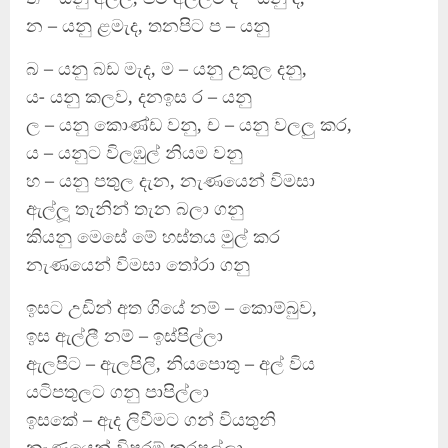
න – යනු ළමැද, තනපිට ප – යනු
බ – යනු බඩ මැද, ම – යනු උකුල දනු,
ය- යනු කලව, දනඉස ර – යනු
ල – යනු කොණ්ඩ වනු, ච – යනු වලලු කර,
ය – යනුට විලඹුල් නියම වනු
හ – යනු පතුල දැන, නැණයෙන් විමසා
ඇල්ලූ තැනින් තැන බලා ගනු
කියනු මෙසේ මේ හස්තය මුල් කර
නැණයෙන් විමසා තෝරා ගනු
ඉසට උඩින් අත ගියේ නම් – කොම්බුව,
ඉස ඇල්ලී නම් – ඉස්පිල්ලා
ඇලපිට – ඇලපිලි, නියපොතු – අල් විය
යටිපතුලට ගනු පාපිල්ලා
ඉසකේ – ඇද ලිවීමට ගන් වියතුනි
නැණයෙන් විපරම් කරපල්ලා