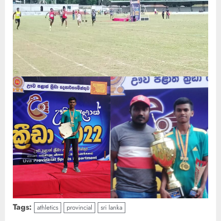
Tags:
athletics
provincial
sri lanka