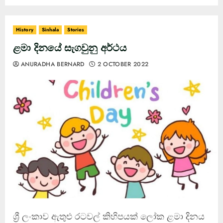
History
Sinhala
Stories
ළමා දිනයේ සැගවුනු අර්ථය
ANURADHA BERNARD
2 OCTOBER 2022
ශ්‍රී ලංකාව ඇතුළු රටවල් කිහිපයක් ලෝක ළමා දිනය