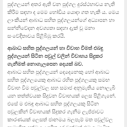
පුද්ගලයන් අතර ඇති වන පුද්ගල දුරස්ථභාවය නැති
කිරීම සඳහා ද මෙම හෝඩිය යොදා ගත හැකි ය. මෙය
ලාංකීයන් ආබාධ සහිත පුද්ගලයන්ගේ අධ්‍යාපන හා
සන්නිවේදන අවශ්‍යතා සඳහා දැක් වූ මනා
සංවේදීතාවය පිළිබිඹු කරයි.
ආබාධ සහිත පුද්ගලයන් හා විවාහ වීමත් එබඳු
පුද්ගලයන් සිටින පවුල් වලින් විවාහය සිදුකර
ගැනීමත් නොගැලපෙන දෙයක් බව.
ආබාධ සහිත පුද්ගලයන් දෙදෙනෙකු හෝ ආබාධ
සහිත පුද්ගලයෙකු ආබාධ රහිත පුද්ගලයකු සමඟ
විවාහ වීම පවුල්වල සහ සමාජ අනුමැතිය නොලැබී
යන තත්ත්වයක සිදුවන විවාහයක් ලෙස පිළිගැනේ.
එසේ ම එබඳු ආබාධ සහිත පුද්ගලයකු සිටින
පවුලකින් විවාහයක් සිදුකර ගැනීම ලැජ්ජාවට
කාරණයක් ලෙසත් ජානමය බලපෑම් මත පවුල්වල