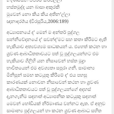
හස්තමුද්ද යන බාසා අකුරකි
මුවෙන් නො කිය කිය අතින’ල්ලා
ඥානාදරර්‍ශය (වීරසූරිය,2006:189)
අධ්‍යාපනයේ ද’ මෙන් ම අන්තර් පුද්ගල
සන්නිවේදනයේ ද’ සවන්ද’මට සහ කතා කිරීමට ඇති
හැකියාව අත්‍යවශ්‍යම සාධකයන් ය. එහෙත් කථන හා
ශ්‍රවණ ආබාධිතතාවයට පත් වූ පුද්ගලයන්හට එම
හැකියාව ගිලිහි යන නිසාවෙන් හස්ත මුද්‍රා
භාවිතයෙන් එම අවශ්‍යතා සපුරා ගනී. සාමාන්‍ය
මිනිසුන් සමඟ කටයුතු කිරීමේ ද’ එය පහසු
කාරණයක් නොවන නිසාවෙන් කථන හා ශ්‍රවණ
ආබාධිතතාවයට පත් වූ පුද්ගලයන්ගේ අදහස්
දැනගැනීම සඳහාත් අධ්‍යාපනික කටයුකු සඳහාත්
මෙවන් හෝඩියක් නිර්මාණය වන්නට ඇත. ඒ අනුව
සාමාන්‍ය පුද්ගලයන් හා කථන ශ්‍රවණ ආබාධ සහිත