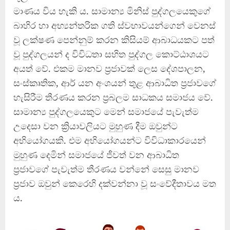
මාණය විය හැකි ය. සාමාන්‍ය මිනිස් පුද්ගලයෙකුගේ
බාහිර හා අභ්‍යන්තරික ගති ස්වභාවයන්ගෙන් වෙනස්
වූ ලක්ෂණ පෙන්නුම් කරන කිසියම් ආබාධයකට පත්
වූ පුද්ගලයන් ද විවිධතා සහිත පුද්ගල කොට්ඨාශයට
අයත් වේ. එකම මානව ප්‍රජාවක් ලෙස දේශපාලන,
සංස්කෘතික, ආර් යන අංශයන් තුළ ආබාධිත ප්‍රජාවගේ
හැසිරීම තීරණය කරන ප්‍රබලම සාධකය සමාජය වේ.
සාමාන්‍ය පුද්ගලයෙකුට මෙන් සමාජයේ පැවැත්ම
උදෙසා වන ක්‍රියාවලියට මුහුණ දීම ඔවුන්ට
අභියෝගයකි. එම අභියෝගයන්ට විවිධාකාරයෙන්
මුහුණ දෙමින් සමාජයේ ජීවත් වන ආබාධිත
ප්‍රජාවගේ පැවැත්ම තීරණය වන්නේ සෙසු මානව
ප්‍රජාව ඔවුන් කෙරෙහි දක්වන්නා වූ සංවේදීතාවය මත
ය.