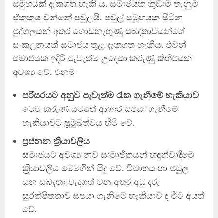
සමුහයක් දැකගත හැකි ය. සමාජයක කුඩාම තැනුම්
ඒකකය වන්නේ පවුලයි. පවුල් සමූහයක සිටින
පුද්ගලයන් අතර ගොඩනැඟුණු සබඳතාවයන්ගේ
සංකලනයක් සමාජය තුළ දැකගත හැකිය. එවන්
සමාජයක ඉදිරි පැවැත්ම උදෙසා කරුණු කිහිපයක්
අවශ්‍ය වේ. එනම්
පරිසරයට අනුව පැවැත්ම රැක ගැනීමේ හැකියාව
මෙම කරුණ යටතේ ආහාර සපයා ගැනීමේ
හැකියාවට ප්‍රමුඛත්වය හිමි වේ.
ප්‍රජනන ක්‍රියාවලිය
සමාජයට අවශ්‍ය නව සාමාජිකයන් හඳුන්වාදීමේ
ක්‍රියාවලිය මෙමගින් සිදු වේ. විවාහය හා පවුල
යන සබඳතා වැදගත් වන අතර අඹු දරු
සුරක්ෂිතතාව සපයා ගැනීමේ හැකියාව ද මීට අයත්
වේ.