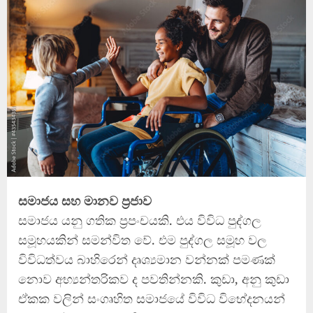
සමාජය සහ මානව ප්‍රජාව
සමාජය යනු ගතික ප්‍රපංචයකි. එය විවිධ පුද්ගල
සමූහයකින් සමන්විත වේ. එම පුද්ගල සමූහ වල
විවිධත්වය බාහිරෙන් දෘශ්‍යමාන වන්නක් පමණක්
නොව අභ්‍යන්තරිකව ද පවතින්නකි. කුඩා, අනු කුඩා
ඒකක වලින් සංගෘහිත සමාජයේ විවිධ විභේදනයන්