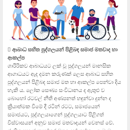
 ආබාධ සහිත පුද්ගලයන් පිළිබඳ සමාජ මතවාද හා
ආකල්ප
ශාරීරිකව ආබාධයට ලක් වූ පුද්ගලයන් මානසික
ආගාධයට ඇද දමන කරුණක් ලෙස ආබාධ සහිත
පුද්ගලයන් පිළිබඳ සමාජ මත හා ආකල්ප පෙන්වා දිය
හැකි ය. ලෝක සෞඛ්‍ය සංවිධානය ද ඇතුළු ව
බොහෝ රටවල් නීති අණපනත් හඳුන්වා දුන්න ද
ක්‍රියාත්මක වීමේ දී රටින් රටට, සමාජයෙන්
සමාජයට, පුද්ගලයාගෙන් පුද්ගලයාට පිළිගත්
විස්වාසයන් අනුව සමාජ මතවාදයන් වෙනස් වේ.