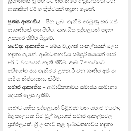
ක්‍රියාත්මක වූ සහ වර් තමානයේ ද ක්‍රියාත්මක වන
ආකෘතීන් වර් ග ත්‍රිත්වයක් හඳුනා ගැනේ.
පුණ්‍ය ආකෘතිය
– පින ලබා ගැනීම අරමුණු කර ගත්
ආකෘතියක් මත පිහිටා ආබාධිත පුද්ගලයන් සඳහා
උපකාර කිරීම සිදුවේ.
වෛද්‍ය ආකෘතිය –
මෙය වැදගත් සංකල්පයක් ලෙස
හඳුනා ගැනේ. ආබාධිතභාවය සම්පූර්ණයෙන් හෝ
අර් ධ වශයෙන් නැති කිරීම, ආබාධිතභාවයට
අභියෝග ජය ගැනීමට උපකාරී වන කෘතිම අත් පා
ආදී ය නිෂ්පාදනය කිරීම.
සමාජ ආකෘතිය –
ආබාධිතභාවය සමාජය සාමාන්‍ය
දෙයක් ලෙස දැකීම.
ආබාධ සහිත පුද්ගලයන් පිළිබඳව වන සමාජ මතවාද
දිගු කාලයක සිට මුල් බැසගත් සමාජ ආකල්පවල
ප්‍රතිඵලයකි. ශ්‍රී ලංකාව තුළ ආබාධිතභාවය හඳුනා