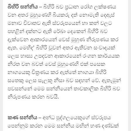
බිහිරි සන්නිය –
බිහිරි බව ප්‍රධාන රෝග ලක්ෂණය
වන අතර මුහුණෙහි බියකරු දත් නොමැති දෙඇස්
මනාව විවෘතව ඇති ස්වරූපයෙන් හා කන් වලට
පහළින් දක්නට ඇති රේඛා දෙකෙන් බිහිරි බව
දැක්වෙන ආකාරයෙන් වෙස් මුහුණ නිරූපණය කර
ඇත. මෙහිද’ බිහිරි වූවන් අතර ඇතිවන සංවාදයක්
ලෙස හාස්‍ය උපදවන ආකාරයෙන් රංගන කාර්යයක
නිරත වන බවත් වෙස් මුහුණෙහි එක් පසෙක
නාගයෙකු චිත්‍රණය කර ඇත්තේ නාගයා බිහිරි
සතෙකු ලෙස සැලකූ නිසා බව සඳහන් වේ. ඇතැමුන්
පවසන්නේ මෙම සන්නියෙන් තාවකාලික බිහිරි බව
නිරූපණය කරන බවයි.
කණ සන්නිය –
අන්ධ පුද්ගලයෙකුගේ ස්වරූපය
පෙන්නුම් කරන මෙම සන්නිය මඟින් හණ දණ්ඩක්