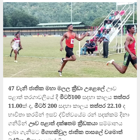
47 වැනි ජාතික මහා මලල ක්‍රීඩා උළෙලේ
ඌව
පළාත් තරගාවලියේ දී
මීටර්100
සදහා කාලය
තත්පර
11.00
ක් ද,
මීටර් 200
සදහා කාලය
තත්පර 22.10
ද
භාවිතා කරමින් ඉසව් ද්විත්වයේම රන් පදක්කම් දිනා
ගනිමින්
ඌව පළාත් දක්ෂතම ක්‍රීඩකයා
සම්මානය
ලබා ගැනීමට
මීගහකිවුල ජාතික පාසලේ චමොත්