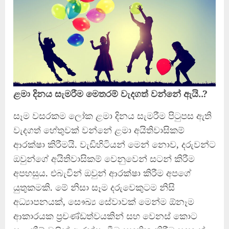
ළමා දිනය සැමරීම මෙතරම් වැදගත් වන්නේ ඇයි..?
සෑම වසරකම ලෝක ළමා දිනය සැමරීම පිටුපස ඇති
වැදගත් හේතුවක් වන්නේ ළමා අයිතිවාසිකම්
ආරක්ෂා කිරීමයි. වැඩිහිටියන් මෙන් නොව, දරුවන්ට
ඔවුන්ගේ අයිතිවාසිකම් වෙනුවෙන් සටන් කිරීම
අපහසුය. එබැවින් ඔවුන් ආරක්ෂා කිරීම අපගේ
යුතුකමකි. මේ නිසා සෑම දරුවෙකුටම නිසි
අධ්‍යාපනයක්, සෞඛ්‍ය සේවාවක් මෙන්ම ඕනෑම
ආකාරයක ප්‍රචණ්ඩත්වයකින් සහ වෙනස් කොට