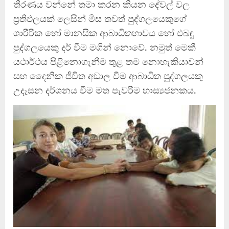
තීරණය වන්නේ තමා කරන කියන දේවල් වල
ප්‍රතිඵලයක් ලෙසින් මිස තවත් පුද්ගලයෙකුගේ
ශාරීරික හෝ මානසික ආබාධිතභාවය හෝ එබඳු
පුද්ගලයෙකු දර් වීම මගින් නොවේ. නමුත් මෙකී
යථාර්ථය පිළිනොගැනීම තුළ තම නොහැකියාවන්
සහ දෛනික ජීවිත අඩාල වීම ආබාධිත පුද්ගලයකු
උදෑසන දර්ශනය වීම මත පැවරීම හාස්‍යජනකය.