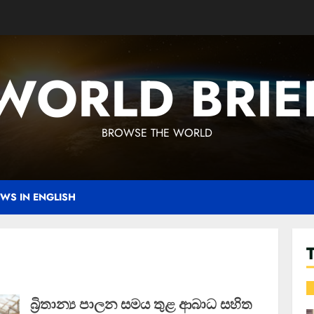
WORLD BRIE
BROWSE THE WORLD
WS IN ENGLISH
බ්‍රිතාන්‍ය පාලන සමය තුළ ආබාධ සහිත