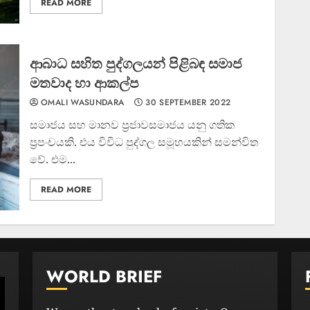
READ MORE
ආබාධ සහිත පුද්ගලයන් පිළිබඳ සමාජ
මතවාද හා ආකල්ප
OMALI WASUNDARA
30 SEPTEMBER 2022
සමාජය සහ මානව ප්‍රජාවසමාජය යනු ගතික
ප්‍රපංචයකි. එය විවිධ පුද්ගල සමූහයකින් සමන්විත
වේ. එම...
READ MORE
WORLD BRIEF