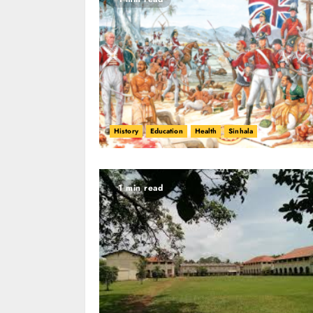
History
Education
Health
Sinhala
1 min read