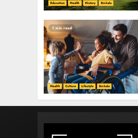
Education
Health
History
Sinhala
1 min read
Health
Culture
Lifestyle
Sinhala