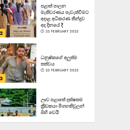
පළාත් පාලන
මැතිවරණය පැවැත්වීමට
අදාළ අධිකරණ තීන්දුව
අද දිනයේ දී
23 FEBRUARY 2023
2
ධනුෂ්කගේ අලුත්ම
තත්වය
23 FEBRUARY 2023
3
ඌව පළාතේ දක්ෂතම
ක්‍රීඩකයා මීගහකිවුලන්
බිහි වෙයි
22 OCTOBER 2022
4