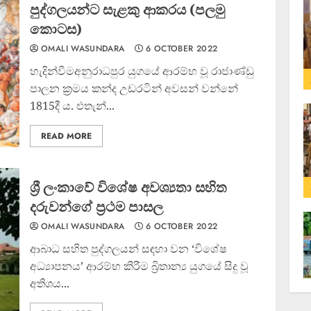
පුද්ගලයන්ට සැළකු ආකරය (පලමු
කොටස)
OMALI WASUNDARA
6 OCTOBER 2022
හැදින්වීමඅනුරාධපුර යුගයේ ආරම්භ වූ රාජාණ්ඩු
පාලන ක්‍රමය කන්ද උඩරටින් අවසන් වන්නේ
1815දී ය. එතැන්...
READ MORE
ශ්‍රී ලංකාවේ විශේෂ අවශ්‍යතා සහිත
දරුවන්ගේ ප්‍රථම පාසල
OMALI WASUNDARA
6 OCTOBER 2022
ආබාධ සහිත පුද්ගලයන් සඳහා වන ‘විශේෂ
අධ්‍යාපනය’ ආරම්භ කිරීම බ්‍රිතාන්‍ය යුගයේ සිදු වූ
අතිශය...