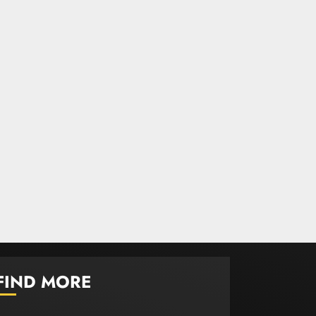
කැණීම් වලදී හමුවුන
ලිංගික උපකරණ
23 FEBRUARY 2023
1
පළාත් පාලන
FIND MORE
මැතිවරණය පැවැත්වීමට
අදාළ අධිකරණ තීන්දුව