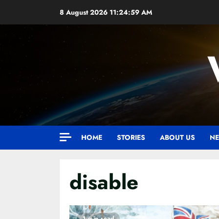
Skip
8 August 2026
11:25:00 AM
to
content
HOME
STORIES
ABOUT US
NE
disable
1 min read