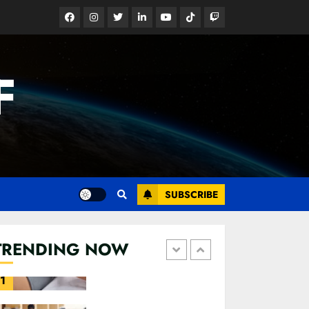
බිහි වෙයි
Facebook
Instagram
Twitter
Linkedin
Youtube
Tiktok
Google
22 OCTOBER 2022
News
4
F
SUBSCRIBE
කැණීම් වලදී හමුවුන
TRENDING NOW
ලිංගික උපකරණ
23 FEBRUARY 2023
1