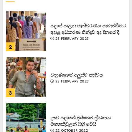
1
පළාත් පාලන මැතිවරණය පැවැත්වීමට
අදාළ අධිකරණ තීන්දුව අද දිනයේ දී
23 FEBRUARY 2023
2
ධනුෂ්කගේ අලුත්ම තත්වය
23 FEBRUARY 2023
3
ඌව පළාතේ දක්ෂතම ක්‍රීඩකයා
මීගහකිවුලන් බිහි වෙයි
22 OCTOBER 2022