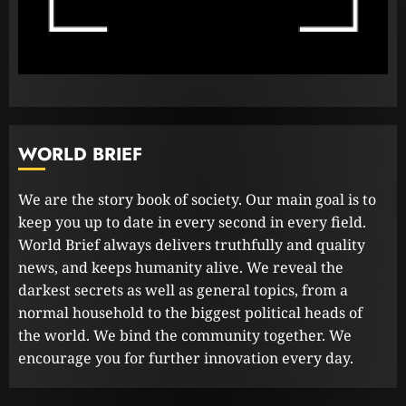
අදාළ අධිකරණ තීන්දුව අද දිනයේ දී
23 FEBRUARY 2023
2
ධනුෂ්කගේ අලුත්ම තත්වය
WORLD BRIEF
23 FEBRUARY 2023
3
We are the story book of society. Our main goal is to
keep you up to date in every second in every field.
World Brief always delivers truthfully and quality
news, and keeps humanity alive. We reveal the
darkest secrets as well as general topics, from a
normal household to the biggest political heads of
the world. We bind the community together. We
encourage you for further innovation every day.