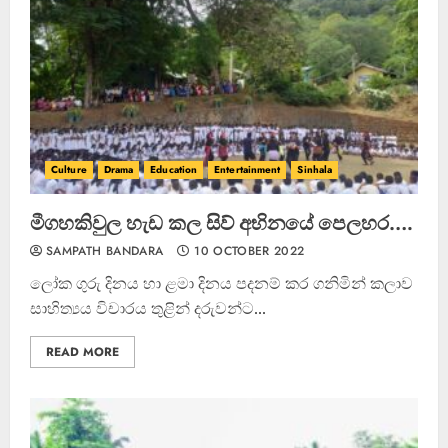
Culture
Drama
Education
Entertainment
Sinhala
මීගහකිවුල හැඩ කල සිව් අභිනයේ පෙලහර….
SAMPATH BANDARA
10 OCTOBER 2022
ලෝක ගුරු දිනය හා ළමා දිනය පදනම් කර ගනිමින් කලාව
සාහිත්‍යය විචාරය තුළින් දරුවන්ට...
READ MORE
ධනුෂ්කගේ අලුත්ම තත්වය
23 FEBRUARY 2023
3