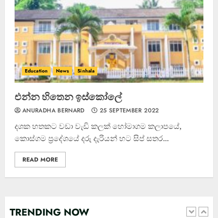
ඌව පළාතේ දක්ෂතම ක්‍රීඩකයා
මීගහකිවුලන් බිහි වෙයි
22 OCTOBER 2022
4
Education
News
Sinhala
එන්න හිතෙන ඉස්කෝලේ
ANURADHA BERNARD
25 SEPTEMBER 2022
දශක හතකට වඩා වැඩි කලක් හෝමාගම කලාපයේ,
කොස්ගම ප්‍රදේශයේ දරු දැරියන් හට සිප් සතර...
READ MORE
කැණීම් වලදී හමුවුන ලිංගික උපකරණ
23 FEBRUARY 2023
TRENDING NOW