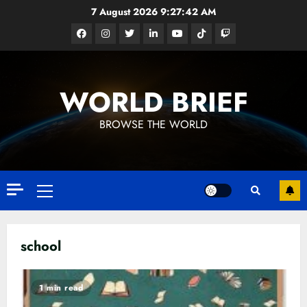
Skip
7 August 2026
9:27:42 AM
to
Facebook
Instagram
Twitter
Linkedin
Youtube
Tiktok
Google
content
News
WORLD BRIEF
BROWSE THE WORLD
Primary
Menu
school
1 min read