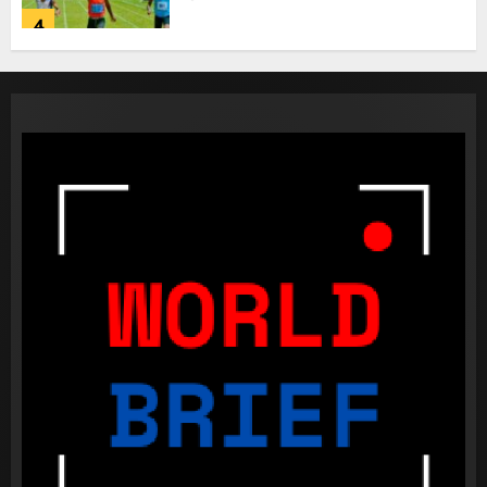
4
කැණීම් වලදී හමුවුන ලිංගික උපකරණ
23 FEBRUARY 2023
1
පළාත් පාලන මැතිවරණය පැවැත්වීමට