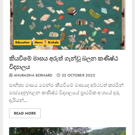
Education
News
Sinhala
කියවීමේ මාසය අරුත් ගැන්වූ බලන කණිෂ්ඨ
විද්‍යාලය
ANURADHA BERNARD
22 OCTOBER 2022
සාහිත්‍ය මාසය මෙන්ම කියවීමේ මාසයද අර්ථවත් කරමින්
මප/දෙනු/බලන කණිෂ්ඨ විද්‍යාලයේ ප්‍රාථමික අංශයේ දරු
දැරියන්...
READ MORE